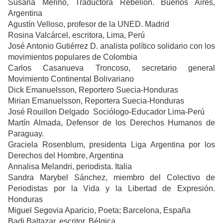
Susana Merino, Traductora Rebelión. Buenos Aires,
Argentina
Agustín Velloso, profesor de la UNED. Madrid
Rosina Valcárcel, escritora, Lima, Perú
José Antonio Gutiérrez D. analista político solidario con los
movimientos populares de Colombia
Carlos Casanueva Troncoso, secretario general
Movimiento Continental Bolivariano
Dick Emanuelsson, Reportero Suecia-Honduras
Mirian Emanuelsson, Reportera Suecia-Honduras
José Rouillon Delgado Sociólogo-Educador Lima-Perú
Martín Almada, Defensor de los Derechos Humanos de
Paraguay.
Graciela Rosenblum, presidenta Liga Argentina por los
Derechos del Hombre, Argentina
Annalisa Melandri, periodista. Italia
Sandra Marybel Sánchez, miembro del Colectivo de
Periodistas por la Vida y la Libertad de Expresión.
Honduras
Miguel Segovia Aparicio, Poeta; Barcelona, España
Badi Baltazar, escritor. Bélgica