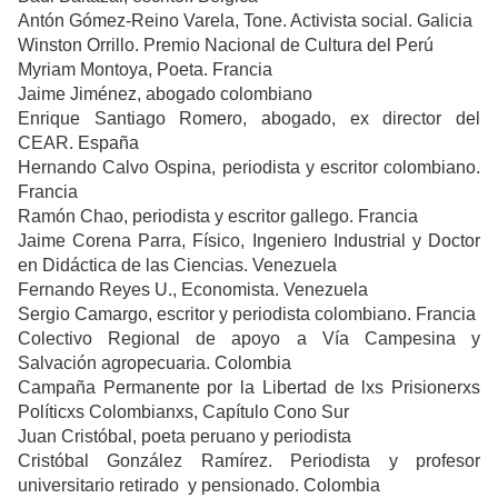
Antón Gómez-Reino Varela, Tone. Activista social. Galicia
Winston Orrillo. Premio Nacional de Cultura del Perú
Myriam Montoya, Poeta. Francia
Jaime Jiménez, abogado colombiano
Enrique Santiago Romero, abogado, ex director del
CEAR. España
Hernando Calvo Ospina, periodista y escritor colombiano.
Francia
Ramón Chao, periodista y escritor gallego. Francia
Jaime Corena Parra, Físico, Ingeniero Industrial y Doctor
en Didáctica de las Ciencias. Venezuela
Fernando Reyes U., Economista. Venezuela
Sergio Camargo, escritor y periodista colombiano. Francia
Colectivo Regional de apoyo a Vía Campesina y
Salvación agropecuaria. Colombia
Campaña Permanente por la Libertad de lxs Prisionerxs
Políticxs Colombianxs, Capítulo Cono Sur
Juan Cristóbal, poeta peruano y periodista
Cristóbal González Ramírez. Periodista y profesor
universitario retirado y pensionado. Colombia