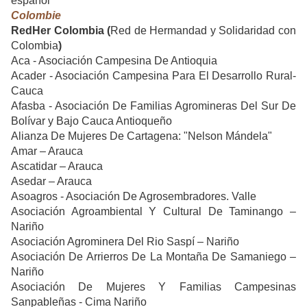
español
Colombie
RedHer Colombia (
Red de Hermandad y Solidaridad con
Colombia
)
Aca - Asociación Campesina De Antioquia
Acader - Asociación Campesina Para El Desarrollo Rural-
Cauca
Afasba - Asociación De Familias Agromineras Del Sur De
Bolívar y Bajo Cauca Antioqueño
Alianza De Mujeres De Cartagena: "Nelson Mándela"
Amar – Arauca
Ascatidar – Arauca
Asedar – Arauca
Asoagros - Asociación De Agrosembradores. Valle
Asociación Agroambiental Y Cultural De Taminango –
Nariño
Asociación Agrominera Del Rio Saspí – Nariño
Asociación De Arrierros De La Montaña De Samaniego –
Nariño
Asociación De Mujeres Y Familias Campesinas
Sanpableñas - Cima Nariño