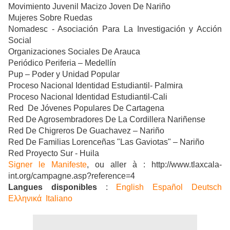
Movimiento Juvenil Macizo Joven De Nariño
Mujeres Sobre Ruedas
Nomadesc - Asociación Para La Investigación y Acción
Social
Organizaciones Sociales De Arauca
Periódico Periferia – Medellín
Pup – Poder y Unidad Popular
Proceso Nacional Identidad Estudiantil- Palmira
Proceso Nacional Identidad Estudiantil-Cali
Red De Jóvenes Populares De Cartagena
Red De Agrosembradores De La Cordillera Nariñense
Red De Chigreros De Guachavez – Nariño
Red De Familias Lorenceñas "Las Gaviotas" – Nariño
Red Proyecto Sur - Huila
Signer le Manifeste
, ou aller à :
http://www.tlaxcala-
int.org/campagne.asp?reference=4
Langues disponibles
:
English
Español
Deutsch
Ελληνικά
Italiano