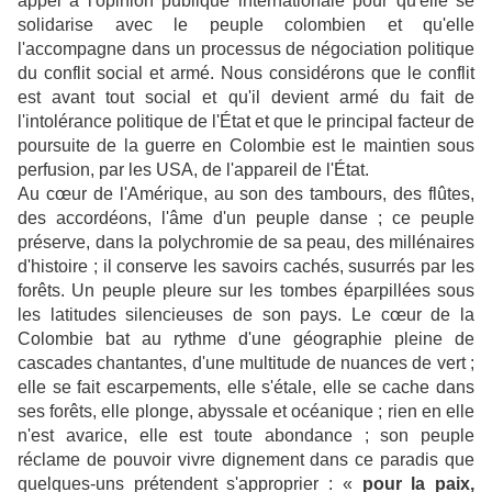
appel à l'opinion publique internationale pour qu'elle se
solidarise avec le peuple colombien et qu'elle
l'accompagne dans un processus de négociation politique
du conflit social et armé. Nous considérons que le conflit
est avant tout social et qu'il devient armé du fait de
l'intolérance politique de l'État et que le principal facteur de
poursuite de la guerre en Colombie est le maintien sous
perfusion, par les USA, de l'appareil de l'État.
Au cœur de l'Amérique, au son des tambours, des flûtes,
des accordéons, l'âme d'un peuple danse ; ce peuple
préserve, dans la polychromie de sa peau, des millénaires
d'histoire ; il conserve les savoirs cachés, susurrés par les
forêts. Un peuple pleure sur les tombes éparpillées sous
les latitudes silencieuses de son pays. Le cœur de la
Colombie bat au rythme d'une géographie pleine de
cascades chantantes, d'une multitude de nuances de vert ;
elle se fait escarpements, elle s'étale, elle se cache dans
ses forêts, elle plonge, abyssale et océanique ; rien en elle
n'est avarice, elle est toute abondance ; son peuple
réclame de pouvoir vivre dignement dans ce paradis que
quelques-uns prétendent s'approprier : «
pour la paix,