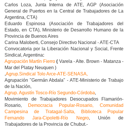
Carlos Loza, Junta Interna de ATE, AGP (Asociación
General de Puertos en la Central de Trabajadores de La
Argentina, CTA)
Eduardo Espinosa (Asociación de Trabajadores del
Estado, en CTA), Ministerio de Desarrollo Humano de la
Provincia de Buenos Aires
Carina Maloberti, Consejo Directivo Nacional - ATE-CTA
Convocatoria por la Liberación Nacional y Social, Frente
Sindical, Argentina
:
Agrupación Martín Fierro
(
Varela - Alte. Brown - Matanza -
Mar del Platay Neuquen )
,
Agrup.Sindical Tolo Arce-ATE-SENASA,
Agrupación "Germán Abdala" - ATE-Ministerio de Trabajo
de la Nación,
Agrup. Agustín Tosco-Río Segundo-Córdoba
,
Movimiento de Trabajadores Desocupados Flamarión-
Rosario,
Democracia Popular-Rosario,
Comunidad
Campesina de Tratagal-Salta,
Biblioteca Popular
Fernando Jara-Cipoletti-Río Negro
, Unión de
Trabajadores de la Provincia de Chubut.-