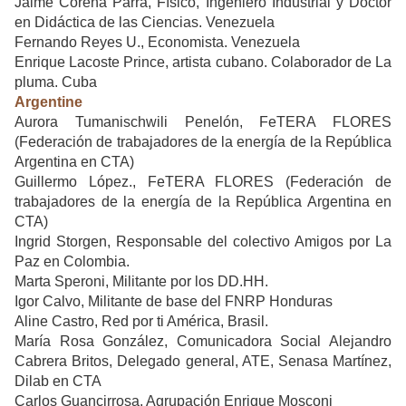
Jaime Corena Parra, Físico, Ingeniero Industrial y Doctor
en Didáctica de las Ciencias. Venezuela
Fernando Reyes U., Economista. Venezuela
Enrique Lacoste Prince, artista cubano. Colaborador de La
pluma. Cuba
Argentine
Aurora Tumanischwili Penelón, FeTERA FLORES
(Federación de trabajadores de la energía de la República
Argentina en CTA)
Guillermo López., FeTERA FLORES (Federación de
trabajadores de la energía de la República Argentina en
CTA)
Ingrid Storgen, Responsable del colectivo Amigos por La
Paz en Colombia.
Marta Speroni, Militante por los DD.HH.
Igor Calvo, Militante de base del FNRP Honduras
Aline Castro, Red por ti América, Brasil.
María Rosa González, Comunicadora Social Alejandro
Cabrera Britos, Delegado general, ATE, Senasa Martínez,
Dilab en CTA
Carlos Guancirrosa, Agrupación Enrique Mosconi