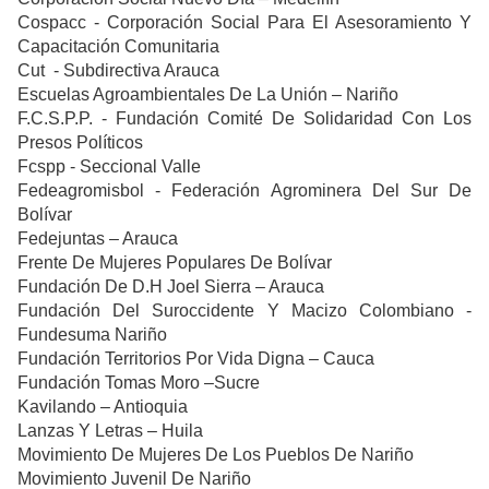
Cospacc - Corporación Social Para El Asesoramiento Y
Capacitación Comunitaria
Cut - Subdirectiva Arauca
Escuelas Agroambientales De La Unión – Nariño
F.C.S.P.P. - Fundación Comité De Solidaridad Con Los
Presos Políticos
Fcspp - Seccional Valle
Fedeagromisbol - Federación Agrominera Del Sur De
Bolívar
Fedejuntas – Arauca
Frente De Mujeres Populares De Bolívar
Fundación De D.H Joel Sierra – Arauca
Fundación Del Suroccidente Y Macizo Colombiano -
Fundesuma Nariño
Fundación Territorios Por Vida Digna – Cauca
Fundación Tomas Moro –Sucre
Kavilando – Antioquia
Lanzas Y Letras – Huila
Movimiento De Mujeres De Los Pueblos De Nariño
Movimiento Juvenil De Nariño