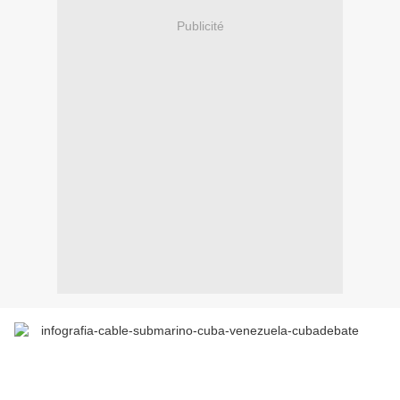
Publicité
La Havane, 18 janvier, (RHC)- Cuba disposera en juillet
prochain d’un câble sous-marin de fibre optique qui
multipliera par 3 000 sa capacité actuelle de connexion