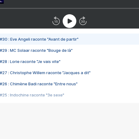
#30 : Eve Angeli raconte "Avant de partir"
#29 : MC Solaar raconte "Bouge de là"
28 : Lorie raconte "Je vais vite"
#27 : Christophe Willem raconte "Jacques a dit"
#26 : Chimène Badi raconte "Entre nous"
#25 : Indochine raconte "3e sexe"
#24 : Zaho raconte "C'est chelou"
#23 : Patrick Bruel raconte "Au café des délices"
#22 : Kyo raconte "Le chemin"