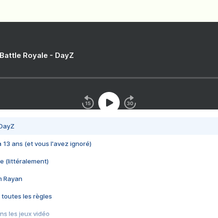
 Battle Royale - DayZ
 DayZ
 a 13 ans (et vous l'avez ignoré)
e (littéralement)
im Rayan
 toutes les règles
s les jeux vidéo