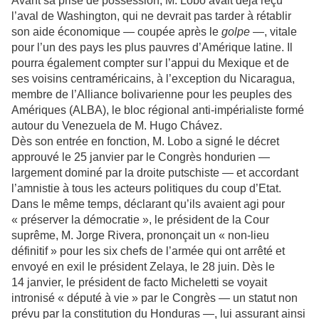
Avant sa prise de possession, M. Lobo avait déjà reçu
l’aval de Washington, qui ne devrait pas tarder à rétablir
son aide économique — coupée après le
golpe
—, vitale
pour l’un des pays les plus pauvres d’Amérique latine. Il
pourra également compter sur l’appui du Mexique et de
ses voisins centraméricains, à l’exception du Nicaragua,
membre de l’Alliance bolivarienne pour les peuples des
Amériques (ALBA), le bloc régional anti-impérialiste formé
autour du Venezuela de M. Hugo Chávez.
Dès son entrée en fonction, M. Lobo a signé le décret
approuvé le 25 janvier par le Congrès hondurien —
largement dominé par la droite putschiste — et accordant
l’amnistie à tous les acteurs politiques du coup d’Etat.
Dans le même temps, déclarant qu’ils avaient agi pour
« préserver la démocratie », le président de la Cour
suprême, M. Jorge Rivera, prononçait un « non-lieu
définitif » pour les six chefs de l’armée qui ont arrêté et
envoyé en exil le président Zelaya, le 28 juin. Dès le
14 janvier, le président de facto Micheletti se voyait
intronisé « député à vie » par le Congrès — un statut non
prévu par la constitution du Honduras —, lui assurant ainsi