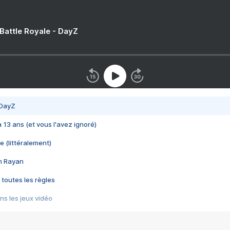
 Battle Royale - DayZ
 DayZ
 a 13 ans (et vous l'avez ignoré)
e (littéralement)
im Rayan
 toutes les règles
s les jeux vidéo
us choquant de Rockstar ? - Le scandale BULLY