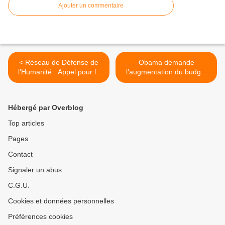
Ajouter un commentaire
< Réseau de Défense de
Obama demande
l'Humanité : Appel pour la
l’augmentation du budget
paix et contre l'intervention
pour des actions contre
étrangère en Lybie
Cuba >
Hébergé par Overblog
Top articles
Pages
Contact
Signaler un abus
C.G.U.
Cookies et données personnelles
Préférences cookies