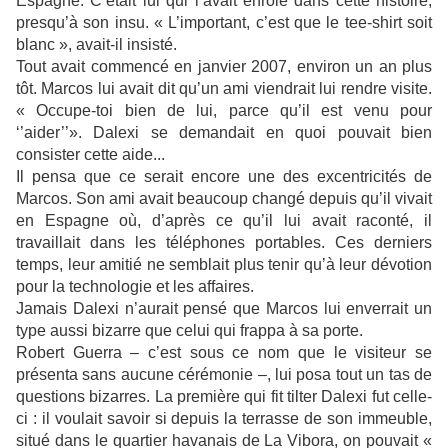
Espagne. C’était lui qui l’avait enrôlé dans cette histoire,
presqu’à son insu. « L’important, c’est que le tee-shirt soit
blanc », avait-il insisté.
Tout avait commencé en janvier 2007, environ un an plus
tôt. Marcos lui avait dit qu’un ami viendrait lui rendre visite.
« Occupe-toi bien de lui, parce qu’il est venu pour
‘’aider’’». Dalexi se demandait en quoi pouvait bien
consister cette aide...
Il pensa que ce serait encore une des excentricités de
Marcos. Son ami avait beaucoup changé depuis qu’il vivait
en Espagne où, d’après ce qu’il lui avait raconté, il
travaillait dans les téléphones portables. Ces derniers
temps, leur amitié ne semblait plus tenir qu’à leur dévotion
pour la technologie et les affaires.
Jamais Dalexi n’aurait pensé que Marcos lui enverrait un
type aussi bizarre que celui qui frappa à sa porte.
Robert Guerra – c’est sous ce nom que le visiteur se
présenta sans aucune cérémonie –, lui posa tout un tas de
questions bizarres. La première qui fit tilter Dalexi fut celle-
ci : il voulait savoir si depuis la terrasse de son immeuble,
situé dans le quartier havanais de La Vibora, on pouvait «