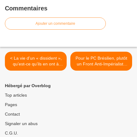
Commentaires
Ajouter un commentaire
< La vie d’un « dissident »,
Pour le PC Brésilien, plutôt
qu’est-ce qu’ils en ont à
un Front Anti-Impérialiste
faire ?
Mondial et le renforcement
de la coopération entre PC
qu'une Vème Internationale
Hébergé par Overblog
>
Top articles
Pages
Contact
Signaler un abus
C.G.U.