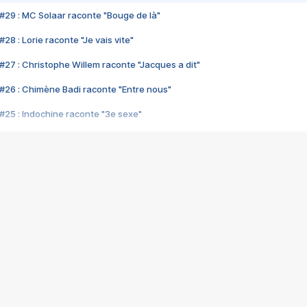
#29 : MC Solaar raconte "Bouge de là"
28 : Lorie raconte "Je vais vite"
#27 : Christophe Willem raconte "Jacques a dit"
#26 : Chimène Badi raconte "Entre nous"
#25 : Indochine raconte "3e sexe"
#24 : Zaho raconte "C'est chelou"
#23 : Patrick Bruel raconte "Au café des délices"
#22 : Kyo raconte "Le chemin"
#21 : Nolwenn Leroy raconte "Cassé"
#20 : Patrick Hernandez raconte "Born to be alive"
#19 : Lorie raconte "Près de moi"
#18 : Michael Jones raconte "A nos actes manqués" (avec Jean-Jacque