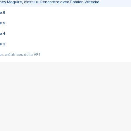
bey Maguire, c'est lui ! Rencontre avec Damien Witecka
e 6
e 5
e 4
e 3
s créatrices de la VF !
e 2
e 1
e Mektoub My Love arrive enfin ! Rencontre avec Shaïn Boumedine et Sal
i : après Toni en famille
elle réalise le bouleversant Dites lui que je l'aime
ais ! Rencontre autour de Vie privée de Rebecca Zlotowski
 de Marguerite, Grave... Rencontre avec Ella Rumpf