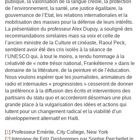
publique, la valorisation de la langue créole, la protection
de l’environnement, la santé, une justice égalitaire, la
gouvernance de l’Etat, les relations internationales et la
mobilisation des masses pour la défense de leurs intérêts.
La présentation du professeur Alex Dupuy, a souligné des
recommandations similaires mais sa voix et celle de
l’ancien ministre de la Culture et cinéaste, Raoul Peck,
semblent avoir été des cris isolés à la séance de
l’UNESCO qui, à tout le moins, a rendu hommage à la
créativité de « notre trésor national, Frankétienne » dans le
domaine de la littérature, de la peinture et de l’éducation.
Nous voulons espérer que les journalistes, animateurs de
radio et internautes « progressistes » cesseront de donner
la préférence à la diffusion des écrits et interventions des
partisans du statu quo et accorderont désormais une plus
grande place à la vulgarisation des idées et actions qui
luttent pour un changement radical et la viabilité d’un
développement alternatif en Haïti.
[
1
] Professeur Emérite, City College, New York
[
2
] Interview de Fritz Deshommes par Sophie Perchellet in