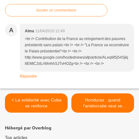
Ajouter un commentaire
A
Alma
11/04/2010 12:49
<br /> Contribution de la France au relogement des pauvres
présidents sans palais:<br /> <br /> "La France va reconstruire
le Palais présidentiel"<br /> <br />
http://www.google.com/hostednews/afp/article/ALeqM5j54Sjkj
8EMtC2dLrWmhhSJTvHOZg<br /> <br /> <br />
Répondre
< La solidarité avec Cuba
Honduras : quand
se renforce
l’aristocratie veut se
préserver à tout prix >
Hébergé par Overblog
Top articles