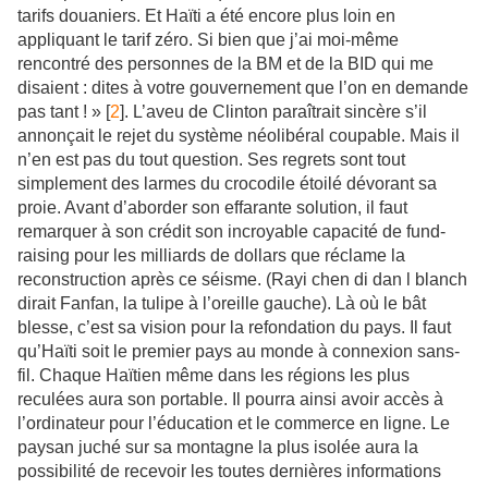
tarifs douaniers. Et Haïti a été encore plus loin en
appliquant le tarif zéro. Si bien que j’ai moi-même
rencontré des personnes de la BM et de la BID qui me
disaient : dites à votre gouvernement que l’on en demande
pas tant ! » [
2
]. L’aveu de Clinton paraîtrait sincère s’il
annonçait le rejet du système néolibéral coupable. Mais il
n’en est pas du tout question. Ses regrets sont tout
simplement des larmes du crocodile étoilé dévorant sa
proie. Avant d’aborder son effarante solution, il faut
remarquer à son crédit son incroyable capacité de fund-
raising pour les milliards de dollars que réclame la
reconstruction après ce séisme. (Rayi chen di dan l blanch
dirait Fanfan, la tulipe à l’oreille gauche). Là où le bât
blesse, c’est sa vision pour la refondation du pays. Il faut
qu’Haïti soit le premier pays au monde à connexion sans-
fil. Chaque Haïtien même dans les régions les plus
reculées aura son portable. Il pourra ainsi avoir accès à
l’ordinateur pour l’éducation et le commerce en ligne. Le
paysan juché sur sa montagne la plus isolée aura la
possibilité de recevoir les toutes dernières informations