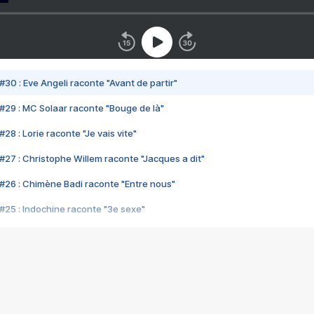
#30 : Eve Angeli raconte "Avant de partir"
#29 : MC Solaar raconte "Bouge de là"
28 : Lorie raconte "Je vais vite"
#27 : Christophe Willem raconte "Jacques a dit"
#26 : Chimène Badi raconte "Entre nous"
#25 : Indochine raconte "3e sexe"
#24 : Zaho raconte "C'est chelou"
#23 : Patrick Bruel raconte "Au café des délices"
#22 : Kyo raconte "Le chemin"
#21 : Nolwenn Leroy raconte "Cassé"