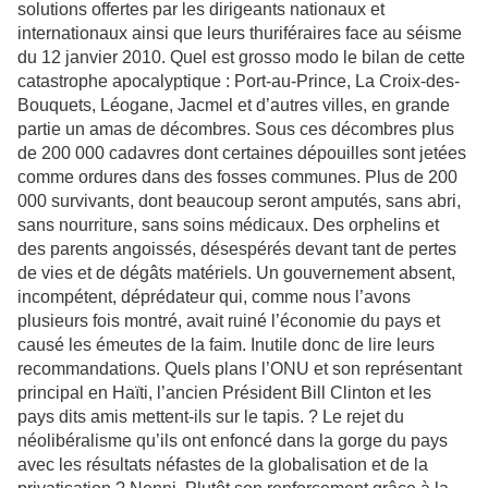
solutions offertes par les dirigeants nationaux et
internationaux ainsi que leurs thuriféraires face au séisme
du 12 janvier 2010. Quel est grosso modo le bilan de cette
catastrophe apocalyptique : Port-au-Prince, La Croix-des-
Bouquets, Léogane, Jacmel et d’autres villes, en grande
partie un amas de décombres. Sous ces décombres plus
de 200 000 cadavres dont certaines dépouilles sont jetées
comme ordures dans des fosses communes. Plus de 200
000 survivants, dont beaucoup seront amputés, sans abri,
sans nourriture, sans soins médicaux. Des orphelins et
des parents angoissés, désespérés devant tant de pertes
de vies et de dégâts matériels. Un gouvernement absent,
incompétent, déprédateur qui, comme nous l’avons
plusieurs fois montré, avait ruiné l’économie du pays et
causé les émeutes de la faim. Inutile donc de lire leurs
recommandations. Quels plans l’ONU et son représentant
principal en Haïti, l’ancien Président Bill Clinton et les
pays dits amis mettent-ils sur le tapis. ? Le rejet du
néolibéralisme qu’ils ont enfoncé dans la gorge du pays
avec les résultats néfastes de la globalisation et de la