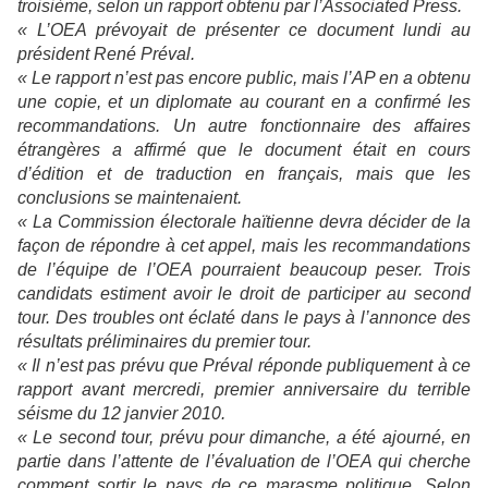
troisième, selon un rapport obtenu par l’Associated Press.
« L’OEA prévoyait de présenter ce document lundi au
président René Préval.
« Le rapport n’est pas encore public, mais l’AP en a obtenu
une copie, et un diplomate au courant en a confirmé les
recommandations. Un autre fonctionnaire des affaires
étrangères a affirmé que le document était en cours
d’édition et de traduction en français, mais que les
conclusions se maintenaient.
«
La Commission
électorale haïtienne devra décider de la
façon de répondre à cet appel, mais les recommandations
de l’équipe de l’OEA pourraient beaucoup peser. Trois
candidats estiment avoir le droit de participer au second
tour. Des troubles ont éclaté dans le pays à l’annonce des
résultats préliminaires du premier tour.
« Il n’est pas prévu que Préval réponde publiquement à ce
rapport avant mercredi, premier anniversaire du terrible
séisme du 12 janvier 2010.
« Le second tour, prévu pour dimanche, a été ajourné, en
partie dans l’attente de l’évaluation de l’OEA qui cherche
comment sortir le pays de ce marasme politique. Selon