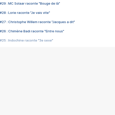
#29 : MC Solaar raconte "Bouge de là"
28 : Lorie raconte "Je vais vite"
#27 : Christophe Willem raconte "Jacques a dit"
#26 : Chimène Badi raconte "Entre nous"
#25 : Indochine raconte "3e sexe"
#24 : Zaho raconte "C'est chelou"
#23 : Patrick Bruel raconte "Au café des délices"
#22 : Kyo raconte "Le chemin"
#21 : Nolwenn Leroy raconte "Cassé"
#20 : Patrick Hernandez raconte "Born to be alive"
#19 : Lorie raconte "Près de moi"
#18 : Michael Jones raconte "A nos actes manqués" (avec Jean-Jacque
#17 : Khaled raconte "Aïcha"