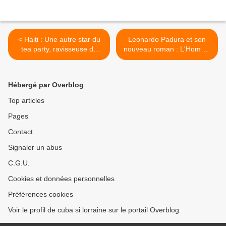
< Haiti : Une autre star du
Leonardo Padura et son
tea party, ravisseuse du
nouveau roman : L'Homme
petit Elián González....
qui aimait les chiens >
Hébergé par Overblog
Top articles
Pages
Contact
Signaler un abus
C.G.U.
Cookies et données personnelles
Préférences cookies
Voir le profil de cuba si lorraine sur le portail Overblog