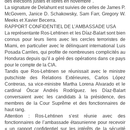
des élections justes et libres en novembre".
La signature de Delahunt est suivies de celles de James P.
McGovern, Janice D. Schakowsky, Sam Farr, Gregory W.
Meeks et Xavier Becerra.
RAPPORT CONFIDENTIEL DE L’AMBASSADE USA
La représentante Ros-Lehtinen et les Díaz-Balart sont bien
connus pour leurs liens avec les cercles terroristes de
Miami, en particulier avec le délinquant international Luis
Posada Carriles, qui profite de nombreuses complicités au
Honduras depuis qu’il a géré des opérations dans ce pays
pour le compte de la CIA.
Tandis que Ros-Lehtinen se réunissait avec le ministre
putschiste des Relations Extérieures, Carlos López
Contreras, sa vice-ministre Martha Lorena Alvarado et le
cardinal Óscar Andrés Rodríguez. les Díaz-Balart
conversaient avec les candidats à la présidence, des
membres de la Cour Suprême et des fonctionnaires de
haut rang.
Attention : Ros-Lehtinen s‘est réunie avec des
fonctionnaires de l’ambassade étasunienne pour recevoir
« un rapport confidentiel sur les intérêts de la sécurité