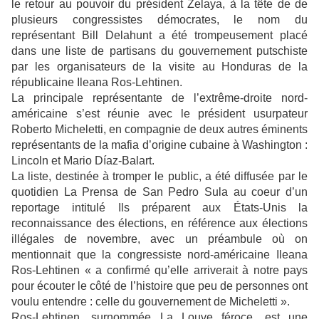
le retour au pouvoir du président Zelaya, à la tête de de
plusieurs congressistes démocrates, le nom du
représentant Bill Delahunt a été trompeusement placé
dans une liste de partisans du gouvernement putschiste
par les organisateurs de la visite au Honduras de la
républicaine Ileana Ros-Lehtinen.
La principale représentante de l’extrême-droite nord-
américaine s’est réunie avec le président usurpateur
Roberto Micheletti, en compagnie de deux autres éminents
représentants de la mafia d’origine cubaine à Washington :
Lincoln et Mario Díaz-Balart.
La liste, destinée à tromper le public, a été diffusée par le
quotidien La Prensa de San Pedro Sula au coeur d’un
reportage intitulé Ils préparent aux États-Unis la
reconnaissance des élections, en référence aux élections
illégales de novembre, avec un préambule où on
mentionnait que la congressiste nord-américaine Ileana
Ros-Lehtinen « a confirmé qu’elle arriverait à notre pays
pour écouter le côté de l’histoire que peu de personnes ont
voulu entendre : celle du gouvernement de Micheletti ».
Ros-Lehtinen, surnommée La Louve féroce, est une