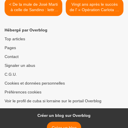
< De la mule de José Marti
Vingt ans après le succès
à celle de Sandino : lettre
de l' « Opération Carlota » :
très urgente, parTomas
hommage aux combattants
Borge
cubains qui ont libéré les
peuples Angolais et
Hébergé par Overblog
Namibien et précipité la
chute du régime d'apartheid
Top articles
>
Pages
Contact
Signaler un abus
C.G.U.
Cookies et données personnelles
Préférences cookies
Voir le profil de cuba si lorraine sur le portail Overblog
Créer un blog sur Overblog
Créer un blog