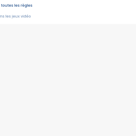
 toutes les règles
s les jeux vidéo
us choquant de Rockstar ? - Le scandale BULLY
e plus moche de Steam
du RÊVE tourne au CAUCHEMAR
pendant 8 heures
it… à tort
umiliés par un jeu vidéo
ire - Final Fantasy 8
ti un empire - Age of Empires
story DOFUS
tard, il crée l'un des pires jeux de tous les temps, MindsEye.