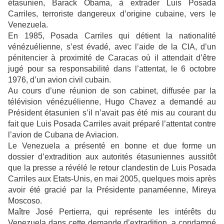
étasunien, Barack Obama, à extrader Luis Posada
Carriles, terroriste dangereux d’origine cubaine, vers le
Venezuela.
En 1985, Posada Carriles qui détient la nationalité
vénézuélienne, s’est évadé, avec l’aide de la CIA, d’un
pénitencier à proximité de Caracas où il attendait d’être
jugé pour sa responsabilité dans l’attentat, le 6 octobre
1976, d’un avion civil cubain.
Au cours d’une réunion de son cabinet, diffusée par la
télévision vénézuélienne, Hugo Chavez a demandé au
Président étasunien s’il n’avait pas été mis au courant du
fait que Luis Posada Carriles avait préparé l’attentat contre
l’avion de Cubana de Aviacion.
Le Venezuela a présenté en bonne et due forme un
dossier d’extradition aux autorités étasuniennes aussitôt
que la presse a révélé le retour clandestin de Luis Posada
Carriles aux Etats-Unis, en mai 2005, quelques mois après
avoir été gracié par la Présidente panaméenne, Mireya
Moscoso.
Maître José Pertierra, qui représente les intérêts du
Venezuela dans cette demande d’extradition, a condamné