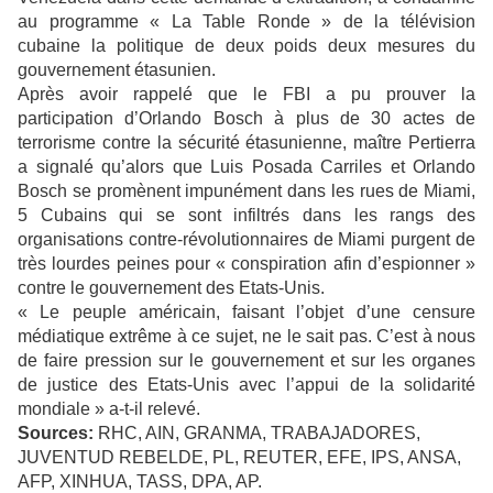
au programme « La Table Ronde » de la télévision
cubaine la politique de deux poids deux mesures du
gouvernement étasunien.
Après avoir rappelé que le FBI a pu prouver la
participation d’Orlando Bosch à plus de 30 actes de
terrorisme contre la sécurité étasunienne, maître Pertierra
a signalé qu’alors que Luis Posada Carriles et Orlando
Bosch se promènent impunément dans les rues de Miami,
5 Cubains qui se sont infiltrés dans les rangs des
organisations contre-révolutionnaires de Miami purgent de
très lourdes peines pour « conspiration afin d’espionner »
contre le gouvernement des Etats-Unis.
« Le peuple américain, faisant l’objet d’une censure
médiatique extrême à ce sujet, ne le sait pas. C’est à nous
de faire pression sur le gouvernement et sur les organes
de justice des Etats-Unis avec l’appui de la solidarité
mondiale » a-t-il relevé.
Sources:
RHC, AIN, GRANMA, TRABAJADORES,
JUVENTUD REBELDE, PL, REUTER, EFE, IPS, ANSA,
AFP, XINHUA, TASS, DPA, AP.