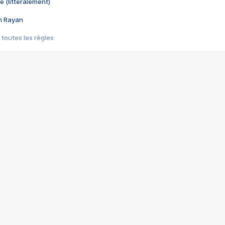
e (littéralement)
im Rayan
 toutes les règles
s les jeux vidéo
us choquant de Rockstar ? - Le scandale BULLY
e plus moche de Steam
du RÊVE tourne au CAUCHEMAR
pendant 8 heures
it… à tort
umiliés par un jeu vidéo
ire - Final Fantasy 8
ti un empire - Age of Empires
story DOFUS