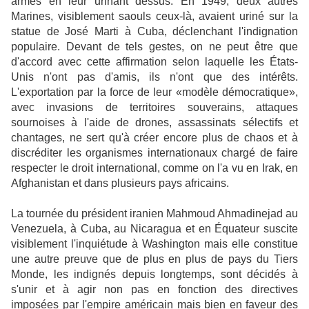
armes en leur urinant dessus. En 1949, deux autres
Marines, visiblement saouls ceux-là, avaient uriné sur la
statue de José Marti à Cuba, déclenchant l'indignation
populaire. Devant de tels gestes, on ne peut être que
d'accord avec cette affirmation selon laquelle les États-
Unis n'ont pas d'amis, ils n'ont que des intérêts.
L'exportation par la force de leur «modèle démocratique»,
avec invasions de territoires souverains, attaques
sournoises à l'aide de drones, assassinats sélectifs et
chantages, ne sert qu'à créer encore plus de chaos et à
discréditer les organismes internationaux chargé de faire
respecter le droit international, comme on l'a vu en Irak, en
Afghanistan et dans plusieurs pays africains.
La tournée du président iranien Mahmoud Ahmadinejad au
Venezuela, à Cuba, au Nicaragua et en Équateur suscite
visiblement l'inquiétude à Washington mais elle constitue
une autre preuve que de plus en plus de pays du Tiers
Monde, les indignés depuis longtemps, sont décidés à
s'unir et à agir non pas en fonction des directives
imposées par l'empire américain mais bien en faveur des