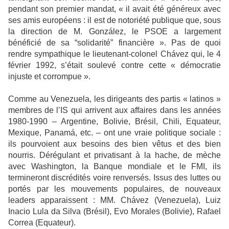
pendant son premier mandat, « il avait été généreux avec
ses amis européens : il est de notoriété publique que, sous
la direction de M. González, le PSOE a largement
bénéficié de sa “solidarité” financière ». Pas de quoi
rendre sympathique le lieutenant-colonel Chávez qui, le 4
février 1992, s’était soulevé contre cette « démocratie
injuste et corrompue ».
Comme au Venezuela, les dirigeants des partis « latinos »
membres de l’IS qui arrivent aux affaires dans les années
1980-1990 – Argentine, Bolivie, Brésil, Chili, Equateur,
Mexique, Panamá, etc. – ont une vraie politique sociale :
ils pourvoient aux besoins des bien vêtus et des bien
nourris. Dérégulant et privatisant à la hache, de mèche
avec Washington, la Banque mondiale et le FMI, ils
termineront discrédités voire renversés. Issus des luttes ou
portés par les mouvements populaires, de nouveaux
leaders apparaissent : MM. Chávez (Venezuela), Luiz
Inacio Lula da Silva (Brésil), Evo Morales (Bolivie), Rafael
Correa (Equateur).