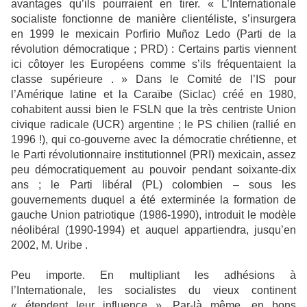
avantages qu’ils pourraient en tirer. « L’Internationale
socialiste fonctionne de manière clientéliste, s’insurgera
en 1999 le mexicain Porfirio Muñoz Ledo (Parti de la
révolution démocratique ; PRD) : Certains partis viennent
ici côtoyer les Européens comme s’ils fréquentaient la
classe supérieure . » Dans le Comité de l’IS pour
l’Amérique latine et la Caraïbe (Siclac) créé en 1980,
cohabitent aussi bien le FSLN que la très centriste Union
civique radicale (UCR) argentine ; le PS chilien (rallié en
1996 !), qui co-gouverne avec la démocratie chrétienne, et
le Parti révolutionnaire institutionnel (PRI) mexicain, assez
peu démocratiquement au pouvoir pendant soixante-dix
ans ; le Parti libéral (PL) colombien – sous les
gouvernements duquel a été exterminée la formation de
gauche Union patriotique (1986-1990), introduit le modèle
néolibéral (1990-1994) et auquel appartiendra, jusqu’en
2002, M. Uribe .
Peu importe. En multipliant les adhésions à
l’Internationale, les socialistes du vieux continent
« étendent leur influence ». Par-là même, en bons