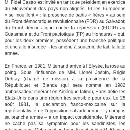
M. Fidel Castro est invité en tant que président en exercice
du Mouvement des pays non-alignés. Et les Européens
« se mouillent » : la présence de partis « frères » au sein
du Front démocratique révolutionnaire (FDR) au Salvador,
du Front démocratique contre la répression (FDCR) au
Guatemala et du Front patriotique (FP) au Honduras – qui,
pour les deux premiers, possèdent une branche politique
et une aile insurgée – les amène à soutenir, de fait, la lutte
armée.
En France, en 1981, Mitterrand arrive à l’Elysée, la rose au
poing. Sous l’influence de MM. Lionel Jospin, Régis
Debray (chargé de mission à la présidence de la
République) et Blanca (qui sera nommé en 1982
ambassadeur itinérant en Amérique latine), Paris défie les
Etats-Unis dans une région très sensible pour eux. Le 28
août 1981, la déclaration franco-mexicaine sur la
représentativité de l’opposition salvadorienne – y compris
sa branche armée – a un impact considérable. Mitterrand
ne cache pas sa sympathie pour les sandinistes, les
relations avec Cuba sont au beau fixe et, jubile M. Blanca,