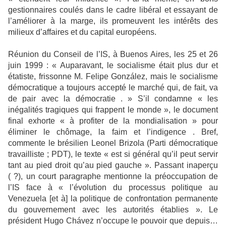
gestionnaires coulés dans le cadre libéral et essayant de
l’améliorer à la marge, ils promeuvent les intérêts des
milieux d’affaires et du capital européens.
Réunion du Conseil de l’IS, à Buenos Aires, les 25 et 26
juin 1999 : « Auparavant, le socialisme était plus dur et
étatiste, frissonne M. Felipe González, mais le socialisme
démocratique a toujours accepté le marché qui, de fait, va
de pair avec la démocratie . » S’il condamne « les
inégalités tragiques qui frappent le monde », le document
final exhorte « à profiter de la mondialisation » pour
éliminer le chômage, la faim et l’indigence . Bref,
commente le brésilien Leonel Brizola (Parti démocratique
travailliste ; PDT), le texte « est si général qu’il peut servir
tant au pied droit qu’au pied gauche ». Passant inaperçu
( ?), un court paragraphe mentionne la préoccupation de
l’IS face à « l’évolution du processus politique au
Venezuela [et à] la politique de confrontation permanente
du gouvernement avec les autorités établies ». Le
président Hugo Chávez n’occupe le pouvoir que depuis…