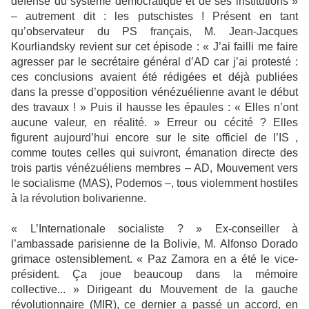
défense du système démocratique et de ses institutions »
– autrement dit : les putschistes ! Présent en tant
qu’observateur du PS français, M. Jean-Jacques
Kourliandsky revient sur cet épisode : « J’ai failli me faire
agresser par le secrétaire général d’AD car j’ai protesté :
ces conclusions avaient été rédigées et déjà publiées
dans la presse d’opposition vénézuélienne avant le début
des travaux ! » Puis il hausse les épaules : « Elles n’ont
aucune valeur, en réalité. » Erreur ou cécité ? Elles
figurent aujourd’hui encore sur le site officiel de l’IS ,
comme toutes celles qui suivront, émanation directe des
trois partis vénézuéliens membres – AD, Mouvement vers
le socialisme (MAS), Podemos –, tous violemment hostiles
à la révolution bolivarienne.
« L’Internationale socialiste ? » Ex-conseiller à
l’ambassade parisienne de la Bolivie, M. Alfonso Dorado
grimace ostensiblement. « Paz Zamora en a été le vice-
président. Ça joue beaucoup dans la mémoire
collective... » Dirigeant du Mouvement de la gauche
révolutionnaire (MIR), ce dernier a passé un accord, en