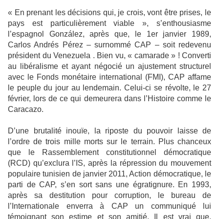
« En prenant les décisions qui, je crois, vont être prises, le
pays est particulièrement viable », s’enthousiasme
l’espagnol González, après que, le 1er janvier 1989,
Carlos Andrés Pérez – surnommé CAP – soit redevenu
président du Venezuela . Bien vu, « camarade » ! Converti
au libéralisme et ayant négocié un ajustement structurel
avec le Fonds monétaire international (FMI), CAP affame
le peuple du jour au lendemain. Celui-ci se révolte, le 27
février, lors de ce qui demeurera dans l’Histoire comme le
Caracazo.
D’une brutalité inouïe, la riposte du pouvoir laisse de
l’ordre de trois mille morts sur le terrain. Plus chanceux
que le Rassemblement constitutionnel démocratique
(RCD) qu’exclura l’IS, après la répression du mouvement
populaire tunisien de janvier 2011, Action démocratique, le
parti de CAP, s’en sort sans une égratignure. En 1993,
après sa destitution pour corruption, le bureau de
l’Internationale enverra à CAP un communiqué lui
témoignant son estime et son amitié. Il est vrai que,