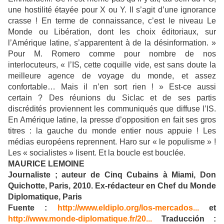
une hostilité étayée pour X ou Y. Il s’agit d’une ignorance
crasse ! En terme de connaissance, c’est le niveau Le
Monde ou Libération, dont les choix éditoriaux, sur
l’Amérique latine, s’apparentent à de la désinformation. »
Pour M. Romero comme pour nombre de nos
interlocuteurs, « l’IS, cette coquille vide, est sans doute la
meilleure agence de voyage du monde, et assez
confortable… Mais il n’en sort rien ! » Est-ce aussi
certain ? Des réunions du Siclac et de ses partis
discrédités proviennent les communiqués que diffuse l’IS.
En Amérique latine, la presse d’opposition en fait ses gros
titres : la gauche du monde entier nous appuie ! Les
médias européens reprennent. Haro sur « le populisme » !
Les « socialistes » lisent. Et la boucle est bouclée.
MAURICE LEMOINE
Journaliste ; auteur de Cinq Cubains à Miami, Don
Quichotte, Paris, 2010. Ex-rédacteur en Chef du Monde
Diplomatique, Paris
Fuente :
http://www.eldiplo.org/los-mercados...
et
http://www.monde-diplomatique.fr/20...
Traducción :