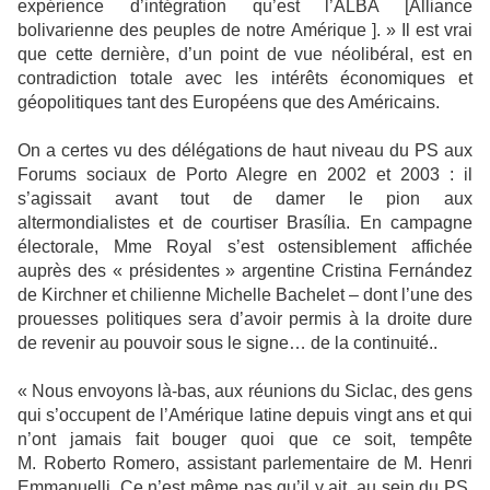
expérience d’intégration qu’est l’ALBA [Alliance
bolivarienne des peuples de notre Amérique ]. » Il est vrai
que cette dernière, d’un point de vue néolibéral, est en
contradiction totale avec les intérêts économiques et
géopolitiques tant des Européens que des Américains.
On a certes vu des délégations de haut niveau du PS aux
Forums sociaux de Porto Alegre en 2002 et 2003 : il
s’agissait avant tout de damer le pion aux
altermondialistes et de courtiser Brasília. En campagne
électorale, Mme Royal s’est ostensiblement affichée
auprès des « présidentes » argentine Cristina Fernández
de Kirchner et chilienne Michelle Bachelet – dont l’une des
prouesses politiques sera d’avoir permis à la droite dure
de revenir au pouvoir sous le signe… de la continuité..
« Nous envoyons là-bas, aux réunions du Siclac, des gens
qui s’occupent de l’Amérique latine depuis vingt ans et qui
n’ont jamais fait bouger quoi que ce soit, tempête
M. Roberto Romero, assistant parlementaire de M. Henri
Emmanuelli. Ce n’est même pas qu’il y ait, au sein du PS,