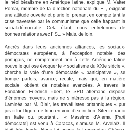
le néolibéralisme en Amérique latine, explique M. Valter
Pomar, membre de la direction nationale du PT, exigeait
une attitude ouverte et plurielle, prenant en compte tant la
crise traversée par le communisme que celle frappant la
social-démocratie. Cela étant, nous entretenons de
bonnes relations avec l’IS... » Mais, de loin.
Ancrés dans leurs anciennes alliances, les sociaux-
démocrates européens, à l’exception notable des
portugais, ne comprennent rien à cette Amérique latine
nouvelle qui ose évoquer le « socialisme du XXIe siècle »,
cherche la voie d’une démocratie « participative », se
trompe parfois, avance, recule, mais qui, en matière
sociale, obtient de notables avancées. A travers la
Fondation Friedrich Ebert, le SPD allemand dispose
d’énormes moyens, mais ne s’intéresse pas à la région.
Laminés par M. Blair, les travaillistes britanniques « pur
jus » font figure de tribu en voie d’extinction. Silence radio
en Italie ou, pourtant… « Massimo d’Alema [Parti
démocrate] est venu à Caracas, s’amuse M. Arvelaíz. Il
était très tendu. Nous lui avons fait rencontrer Chávez.