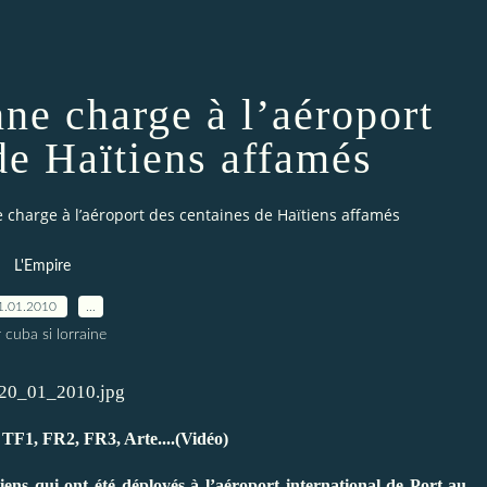
ne charge à l’aéroport
de Haïtiens affamés
 charge à l’aéroport des centaines de Haïtiens affamés
L'Empire
1.01.2010
…
 cuba si lorraine
 TF1, FR2, FR3, Arte....(Vidéo)
ens qui ont été déployés à l’aéroport international de Port-au-