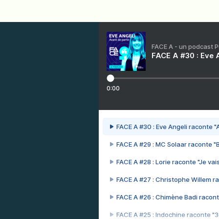
FACE A - un podcast 
FACE A #30 : Eve A
0:00
FACE A #30 : Eve Angeli raconte "A
FACE A #29 : MC Solaar raconte "
FACE A #28 : Lorie raconte "Je vais
FACE A #27 : Christophe Willem ra
FACE A #26 : Chimène Badi racont
FACE A #25 : Indochine raconte "