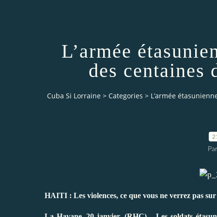
L’armée étasunien
des centaines 
Cuba Si Lorraine
>
Categories
>
L’armée étasunienne
2
Par
HAITI : Les violences, ce que vous ne verrez pas sur
La Havane, 20 janvier, (RHC)--. Les soldats étasuni