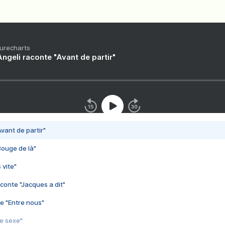
Purecharts
ngeli raconte "Avant de partir"
vant de partir"
Bouge de là"
 vite"
conte "Jacques a dit"
e "Entre nous"
3e sexe"