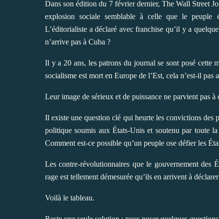
Dans son édition du 7 février dernier, The Wall Street J
explosion sociale semblable à celle que le peuple
L’éditorialiste a déclaré avec franchise qu’il y a quelqu
n’arrive pas à Cuba ?
Il y a 20 ans, les patrons du journal se sont posé cette
socialisme est mort en Europe de l’Est, cela n’est-il pas 
Leur image de sérieux et de puissance ne parvient pas à oc
Il existe une question clé qui heurte les convictions de
politique soumis aux États-Unis et soutenu par toute la
Comment est-ce possible qu’un peuple ose défier les Éta
Les contre-révolutionnaires que le gouvernement des É
rage est tellement démesurée qu’ils en arrivent à déclarer
Voilà le tableau.
Reste une seule solution : nous poser quelques questions 