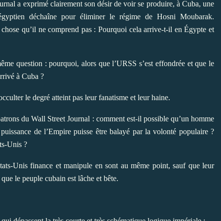
ournal a exprimé clairement son désir de voir se produire, à Cuba, une
 égyptien déchaîne pour éliminer le régime de Hosni Moubarak.
e chose qu’il ne comprend pas : Pourquoi cela arrive-t-il en Égypte et
 même question : pourquoi, alors que l’URSS s’est effondrée et que le
arrivé à Cuba ?
culter le degré atteint pas leur fanatisme et leur haine.
s patrons du Wall Street Journal : comment est-il possible qu’un homme
 puissance de l’Empire puisse être balayé par la volonté populaire ?
ts-Unis ?
tats-Unis finance et manipule en sont au même point, sauf que leur
 que le peuple cubain est lâche et bête.
qui dépassent la très courte et très schématique logique impériale :