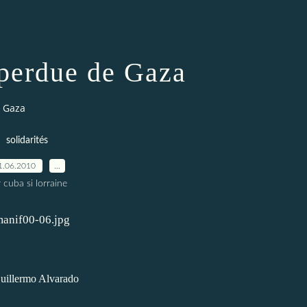
 perdue de Gaza
e Gaza
solidarités
1.06.2010
…
 cuba si lorraine
uillermo Alvarado