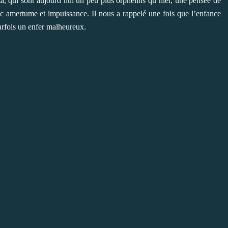
a, qui sont aujourd’hui un peu plus orphelins qu’hier, une pensée de
ec amertume et impuissance. Il nous a rappelé une fois que l’enfance
parfois un enfer malheureux.