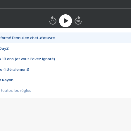
nsformé l’ennui en chef-d’œuvre
 DayZ
 a 13 ans (et vous l'avez ignoré)
e (littéralement)
im Rayan
 toutes les règles
s les jeux vidéo
us choquant de Rockstar ? - Le scandale BULLY
e plus moche de Steam