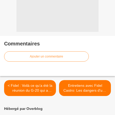
Commentaires
Ajouter un commentaire
< Fidel : Voilà ce qu’a été la
Entretiens avec Fidel
réunion du G-20 qui a
Castro: Les dangers d'une
commencé hier à Séoul,
guerre nucléaire >
capitale de Corée du Sud.
Hébergé par Overblog