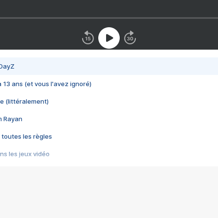
 DayZ
 a 13 ans (et vous l'avez ignoré)
e (littéralement)
im Rayan
 toutes les règles
s les jeux vidéo
us choquant de Rockstar ? - Le scandale BULLY
e plus moche de Steam
du RÊVE tourne au CAUCHEMAR