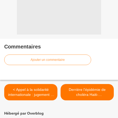
Commentaires
Ajouter un commentaire
< Appel à la solidarité
Derrière l’épidémie de
internationale : jugement le
choléra Haiti-
10 Janvier du terroriste
Choléra/Recontruction :
Posada Carriles
Une situation d’extrême
urgence >
Hébergé par Overblog