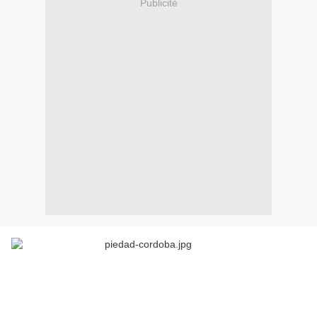
Publicité
La libération imminente de 5 prisonniers en pouvoir des
Forces Armées Révolutionnaires de Colombie, les FARC,
la principale force de guérilla dans ce pays, pourrait
marquer le début d’une période de négociations pour