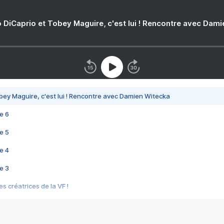
 DiCaprio et Tobey Maguire, c'est lui ! Rencontre avec Dam
bey Maguire, c'est lui ! Rencontre avec Damien Witecka
e 6
e 5
e 4
e 3
s créatrices de la VF !
e 2
e 1