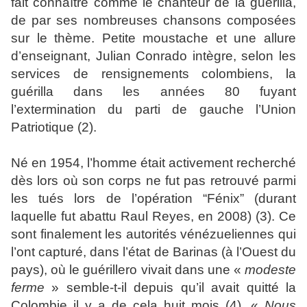
fait connaître comme le chanteur de la guérilla,
de par ses nombreuses chansons composées
sur le thème. Petite moustache et une allure
d’enseignant, Julian Conrado intègre, selon les
services de rensignements colombiens, la
guérilla dans les années 80 fuyant
l’extermination du parti de gauche l’Union
Patriotique (2).
Né en 1954, l’homme était activement recherché
dès lors où son corps ne fut pas retrouvé parmi
les tués lors de l’opération “Fénix” (durant
laquelle fut abattu Raul Reyes, en 2008) (3). Ce
sont finalement les autorités vénézueliennes qui
l’ont capturé, dans l’état de Barinas (à l’Ouest du
pays), où le guérillero vivait dans une «
modeste
ferme
» semble-t-il depuis qu’il avait quitté la
Colombie il y a de cela huit mois (4). «
Nous