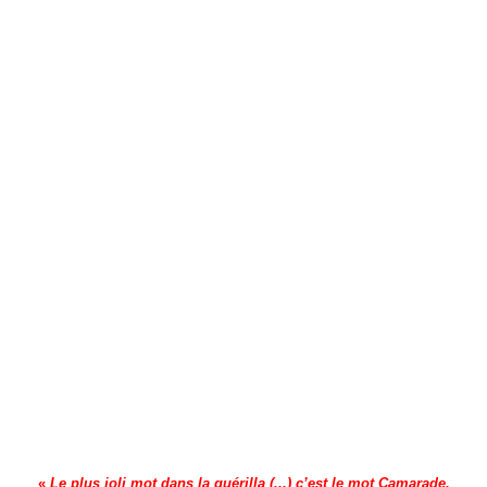
«
Le plus joli mot dans la guérilla (...) c’est le mot Camarade,