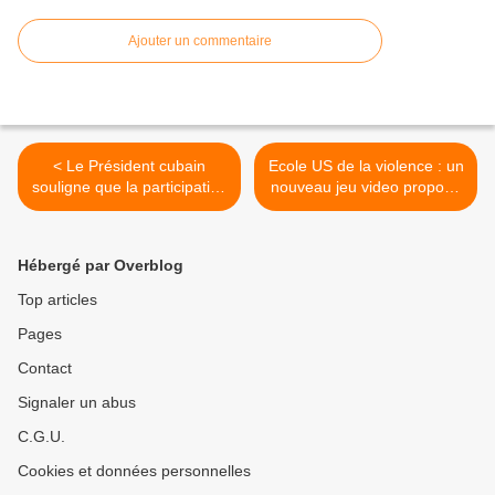
Ajouter un commentaire
< Le Président cubain
Ecole US de la violence : un
souligne que la participation
nouveau jeu video propose
massive des Cubains est
de jouer à tuer Fidel ! >
essentielle pour le plein
succès du Congrès du PCC
Hébergé par Overblog
Top articles
Pages
Contact
Signaler un abus
C.G.U.
Cookies et données personnelles