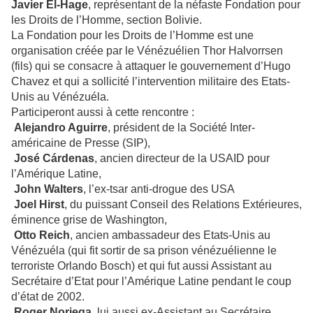
Javier El-Hage
, représentant de la néfaste Fondation pour
les Droits de l’Homme, section Bolivie.
La Fondation pour les Droits de l’Homme est une
organisation créée par le Vénézuélien Thor Halvorrsen
(fils) qui se consacre à attaquer le gouvernement d’Hugo
Chavez et qui a sollicité l’intervention militaire des Etats-
Unis au Vénézuéla.
Participeront aussi à cette rencontre :
Alejandro Aguirre
, président de la Société Inter-
américaine de Presse (SIP),
José Cárdenas
, ancien directeur de la USAID pour
l’Amérique Latine,
John Walters
, l’ex-tsar anti-drogue des USA
Joel Hirst
, du puissant Conseil des Relations Extérieures,
éminence grise de Washington,
Otto Reich
, ancien ambassadeur des Etats-Unis au
Vénézuéla (qui fit sortir de sa prison vénézuélienne le
terroriste Orlando Bosch) et qui fut aussi Assistant au
Secrétaire d’Etat pour l’Amérique Latine pendant le coup
d’état de 2002.
Roger Noriega
, lui aussi ex-Assistant au Secrétaire