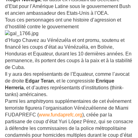
d’Etat pour l’Amérique Latine sous le gouvernement Bush
et ancien ambassadeur des Etats-Unis à l’OEA.
Tous ces personnages ont une histoire d’agression et
d’hostilité contre le gouvernement
d’Hugo Chavez au Vénézuéla et ont promu, soutenu et
financé les coups d’état au Vénézuéla, en Bolivie,
Honduras et Equateur, durant les 10 dernières années. En
permanence, ils portent des coups à la paix et à la stabilité
de Cuba.
Il y aura des représentants de l’Equateur, comme l’avocat
de droite
Edgar Teran
, et le congressiste
Enrique
Herreria
, et d’autres représentants d’institutions (think-
tanks) américaines.
Parmi les amphitryons supplémentaires de cet évènement
terroriste figurera l’organisation Vénézuélienne de Miami
FUDAPREFC (
www.fundaprefc.org
), créée par la
partisane de coup d’état Yuri López Pérez, qui se consacre
à défendre les commissaires de la police métropolitaine
condamnés pour homicides multiples durant le coup d’état