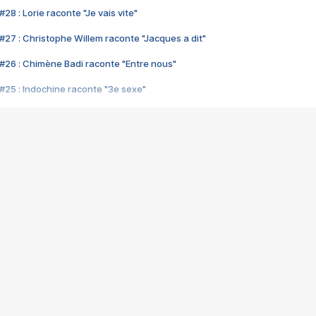
28 : Lorie raconte "Je vais vite"
#27 : Christophe Willem raconte "Jacques a dit"
#26 : Chimène Badi raconte "Entre nous"
#25 : Indochine raconte "3e sexe"
#24 : Zaho raconte "C'est chelou"
#23 : Patrick Bruel raconte "Au café des délices"
#22 : Kyo raconte "Le chemin"
#21 : Nolwenn Leroy raconte "Cassé"
#20 : Patrick Hernandez raconte "Born to be alive"
#19 : Lorie raconte "Près de moi"
#18 : Michael Jones raconte "A nos actes manqués" (avec Jean-Jacque
#17 : Khaled raconte "Aïcha"