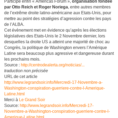
Participe enfin « Americas Forum »,
organisation fondée
par Otto Reich et Roger Noriega
, entre autres membres
de l’extrême droite latino-américaine aux Etats-Unis, pour
mettre au point des stratégies d’agression contre les pays
de l’ALBA.
Cet évènement met en évidence qu’après les élections
législatives des Etats-Unis le 2 Novembre dernier, lors
desquelles la droite US a atteint une majorité de choc au
Congrès, la politique de Washington envers l’Amérique
Latine sera beaucoup plus agressive et dangereuse durant
les prochains mois.
Source :
http://centrodealerta.org/noticias/...
traduction non précisée
URL de cet article
http://www.legrandsoir.info/Mercredi-17-Novembre-a-
Washington-conspiration-guerriere-contre-l-Amerique-
Latine.html
Merci à
Le Grand Soir
Source:
http://www.legrandsoir.info/Mercredi-17-
Novembre-a-Washington-conspiration-guerriere-contre-l-
Amerique-Latine.html