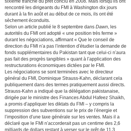
sixième tranche du prêt conclu en 2008. Mais lorsqu'ils ont
rencontré les dirigeants du FMI à Washington dix jours
durant à la fin août et au début de ce mois, ils ont été
sèchement éconduits.
Selon un article publié le 8 septembre dans
Dawn
, les
autorités du FMI ont adopté « une position très ferme »
durant les négociations, affirmant « Que le conseil de
direction du FMI n'a pas l'intention d'étudier la demande de
fonds supplémentaires du Pakistan tant que celui-ci n'aura
pas fait des progrès tangibles » quant à l'application des
restructurations économiques dictées par le FMI.
Les négociations se sont terminées avec le directeur
général du FMI, Dominique Strauss-Kahn, déclarant cela
publiquement dans des termes pratiquement aussi directs.
Strauss-Kahn a indiqué que la délégation pakistanaise,
dirigée par le ministre des Finances Abdul Hafeez Shaikh,
a promis d'appliquer les diktats du FMI – y compris la
suppression des subventions sur le prix de l'énergie et
l'imposition d'une taxe générale sur les ventes. Mais il a
déclaré que le FMI n'accorderait pas un centime des 2,6
milliards de dollars restant à verser sur le prêt de 11,3