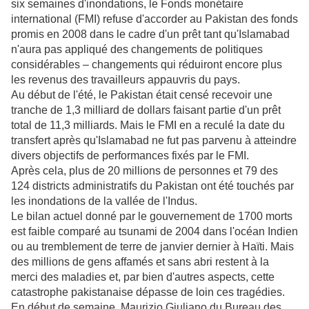
six semaines d'inondations, le Fonds monétaire
international (FMI) refuse d'accorder au Pakistan des fonds
promis en 2008 dans le cadre d'un prêt tant qu'Islamabad
n'aura pas appliqué des changements de politiques
considérables – changements qui réduiront encore plus
les revenus des travailleurs appauvris du pays.
Au début de l'été, le Pakistan était censé recevoir une
tranche de 1,3 milliard de dollars faisant partie d'un prêt
total de 11,3 milliards. Mais le FMI en a reculé la date du
transfert après qu'Islamabad ne fut pas parvenu à atteindre
divers objectifs de performances fixés par le FMI.
Après cela, plus de 20 millions de personnes et 79 des
124 districts administratifs du Pakistan ont été touchés par
les inondations de la vallée de l'Indus.
Le bilan actuel donné par le gouvernement de 1700 morts
est faible comparé au tsunami de 2004 dans l'océan Indien
ou au tremblement de terre de janvier dernier à Haïti. Mais
des millions de gens affamés et sans abri restent à la
merci des maladies et, par bien d'autres aspects, cette
catastrophe pakistanaise dépasse de loin ces tragédies.
En début de semaine, Maurizio Giuliano du Bureau des