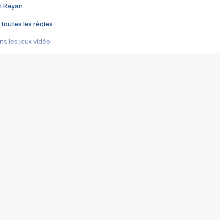
im Rayan
 toutes les règles
s les jeux vidéo
us choquant de Rockstar ? - Le scandale BULLY
e plus moche de Steam
du RÊVE tourne au CAUCHEMAR
pendant 8 heures
it… à tort
umiliés par un jeu vidéo
ire - Final Fantasy 8
ti un empire - Age of Empires
story DOFUS
tard, il crée l'un des pires jeux de tous les temps, MindsEye.