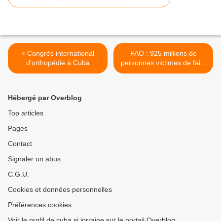
< Congrès international
FAO : 925 millions de
d'orthopédie à Cuba
personnes victimes de faim
chronique dans le monde >
Hébergé par Overblog
Top articles
Pages
Contact
Signaler un abus
C.G.U.
Cookies et données personnelles
Préférences cookies
Voir le profil de cuba si lorraine sur le portail Overblog