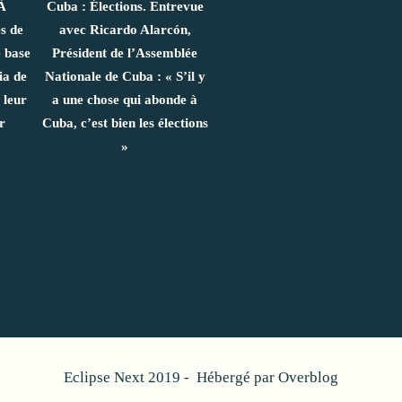
À
Cuba : Élections. Entrevue
s de
avec Ricardo Alarcón,
e base
Président de l’Assemblée
ia de
Nationale de Cuba : « S’il y
 leur
a une chose qui abonde à
r
Cuba, c’est bien les élections
»
Eclipse Next 2019 - Hébergé par
Overblog