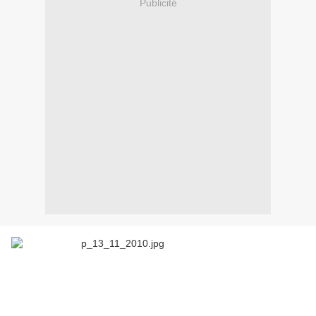
Publicité
Le Maroc a déclenché une cruelle offensive contre la
République Arabe Sahraouie Démocratique devant le
silence complice et lâche de l’Union Européenne, qui
refuse de condamner ces faits abominables.