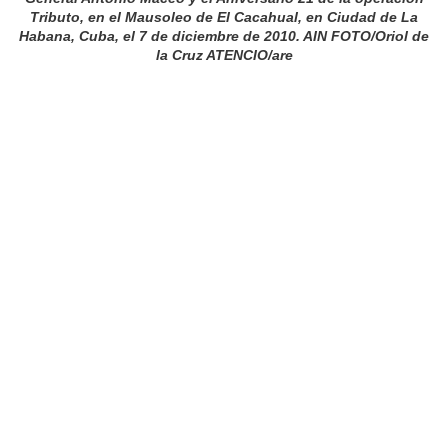
Tributo, en el Mausoleo de El Cacahual, en Ciudad de La
Habana, Cuba, el
7 de diciembre de 2010. AIN FOTO/Oriol de
la Cruz ATENCIO/are
La Havane, 7 décembre (RHC). – Les
Présidents de Cuba et d’Afrique du Sud, Raul
Castro et Jacob Zuma ont assisté au meeting
politique et à la cérémonie militaire pour le 114e
anniversaire de la mort au combat du Général
Antonio Maceo, grand chef militaire de nos
guerres d’indépendance du 19e siècle contre le
joug colonial espagnol et de son aide de camp,
Panchito Gómez Toro. Le courage d’Antonio
Maceo lui a valu l’appellatif de « Titan de bronze
».
Au Mausolée du Cacahual où reposent les
restes de ces deux hommes illustres, un
hommage a également été rendu aux Cubains
qui sont morts dans des missions