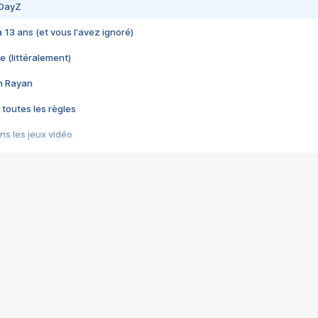
 DayZ
 a 13 ans (et vous l'avez ignoré)
e (littéralement)
im Rayan
 toutes les règles
s les jeux vidéo
us choquant de Rockstar ? - Le scandale BULLY
e plus moche de Steam
du RÊVE tourne au CAUCHEMAR
pendant 8 heures
it… à tort
umiliés par un jeu vidéo
ire - Final Fantasy 8