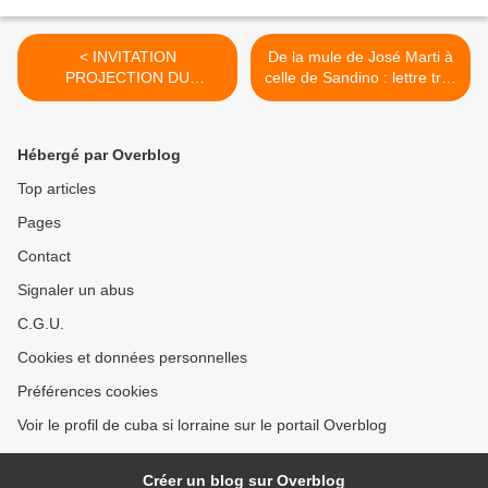
< INVITATION
De la mule de José Marti à
PROJECTION DU
celle de Sandino : lettre très
DOCUMENTAIRE "CHE,
urgente, parTomas Borge >
AMOUR, POLITIQUE ET
RÉBELLION". 14 JUIN 2011
Hébergé par Overblog
À L'AMBASSADE DE CUBA.
Top articles
Pages
Contact
Signaler un abus
C.G.U.
Cookies et données personnelles
Préférences cookies
Voir le profil de cuba si lorraine sur le portail Overblog
Créer un blog sur Overblog