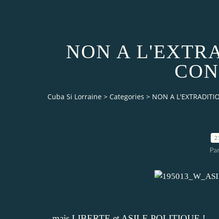
NON A L'EXTR
CON
Cuba Si Lorraine
>
Categories
>
NON A L'EXTRADITIO
2
Par
...mais LIBERTE et ASILE POLITIQUE !