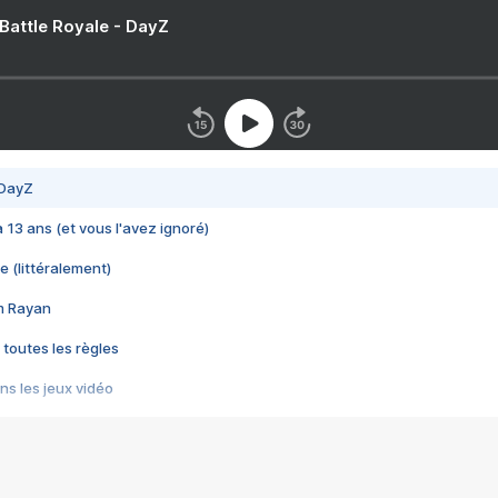
 Battle Royale - DayZ
 DayZ
 a 13 ans (et vous l'avez ignoré)
e (littéralement)
im Rayan
 toutes les règles
s les jeux vidéo
us choquant de Rockstar ? - Le scandale BULLY
e plus moche de Steam