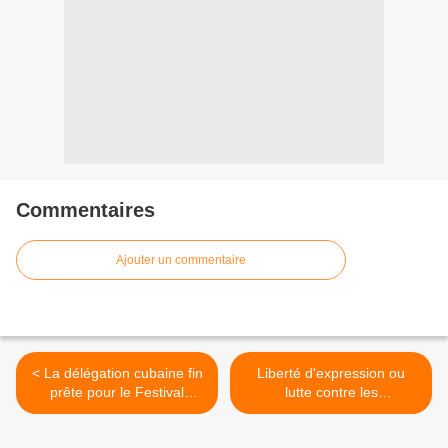
Commentaires
Ajouter un commentaire
< La délégation cubaine fin
Liberté d'expression ou
prête pour le Festival
lutte contre les
mondial de la Jeunesse
discriminations: le faux
débat bolivien >