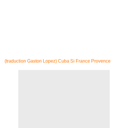
nous trahirions des millions de femmes et d'hommes qui
ont sacrifié leur vie en défendant le progrès de la nation.
Nous assurons à nos amis et amies dans le monde que la
défense indéfectible de notre indépendance et de notre
socialisme sont aujourd'hui et seront toujours les
principales bannières du processus révolutionnaire
cubain.
DEPARTEMENT DES RELATIONS INTERNATIONALES
La Havane, 26 novembre 2010
(traduction Gaston Lopez) Cuba Si France Provence