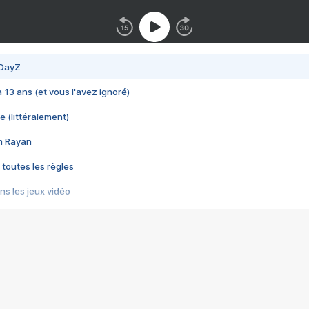
 DayZ
 a 13 ans (et vous l'avez ignoré)
e (littéralement)
im Rayan
 toutes les règles
s les jeux vidéo
us choquant de Rockstar ? - Le scandale BULLY
e plus moche de Steam
du RÊVE tourne au CAUCHEMAR
pendant 8 heures