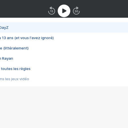
 DayZ
 a 13 ans (et vous l'avez ignoré)
e (littéralement)
im Rayan
 toutes les règles
s les jeux vidéo
us choquant de Rockstar ? - Le scandale BULLY
e plus moche de Steam
du RÊVE tourne au CAUCHEMAR
pendant 8 heures