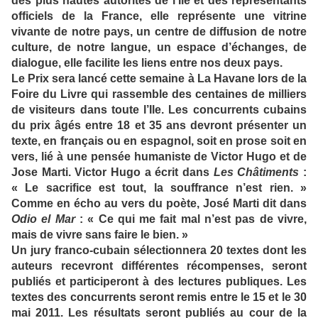
des plus hautes autorités de l’Ile et des représentants
officiels de la France, elle représente une vitrine
vivante de notre pays, un centre de diffusion de notre
culture, de notre langue, un espace d’échanges, de
dialogue, elle facilite les liens entre nos deux pays.
Le Prix sera lancé cette semaine à La Havane lors de la
Foire du Livre qui rassemble des centaines de milliers
de visiteurs dans toute l’Ile. Les concurrents cubains
du prix âgés entre 18 et 35 ans devront présenter un
texte, en français ou en espagnol, soit en prose soit en
vers, lié à une pensée humaniste de Victor Hugo et de
Jose Marti. Victor Hugo a écrit dans
Les Châtiments
:
« Le sacrifice est tout, la souffrance n’est rien. »
Comme en écho au vers du poète, José Marti dit dans
Odio el Mar
: « Ce qui me fait mal n’est pas de vivre,
mais de vivre sans faire le bien. »
Un jury franco-cubain sélectionnera 20 textes dont les
auteurs recevront différentes récompenses, seront
publiés et participeront à des lectures publiques. Les
textes des concurrents seront remis entre le 15 et le 30
mai 2011. Les résultats seront publiés au cour de la