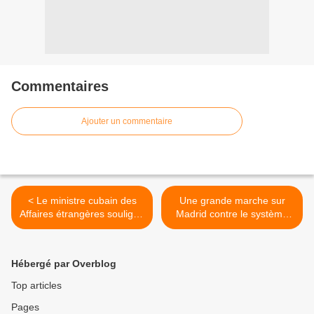
Commentaires
Ajouter un commentaire
< Le ministre cubain des
Une grande marche sur
Affaires étrangères souligne
Madrid contre le système
que l’Europe n’a pas
capitaliste exige la levée du
d’autorité morale pour
blocus de Cuba >
parler des droits de
Hébergé par Overblog
l’homme à Cuba
Top articles
Pages