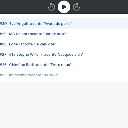
#30 : Eve Angeli raconte "Avant de partir"
#29 : MC Solaar raconte "Bouge de là"
28 : Lorie raconte "Je vais vite"
#27 : Christophe Willem raconte "Jacques a dit"
#26 : Chimène Badi raconte "Entre nous"
#25 : Indochine raconte "3e sexe"
#24 : Zaho raconte "C'est chelou"
#23 : Patrick Bruel raconte "Au café des délices"
#22 : Kyo raconte "Le chemin"
#21 : Nolwenn Leroy raconte "Cassé"
#20 : Patrick Hernandez raconte "Born to be alive"