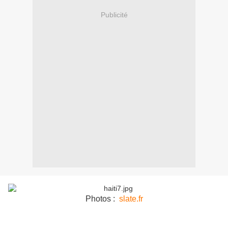
Publicité
Photos :
slate.fr
L’ONU et des organisations humanitaires ont lancé un
appel urgent à la communauté internationale pour