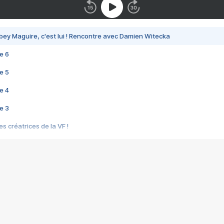
bey Maguire, c'est lui ! Rencontre avec Damien Witecka
e 6
e 5
e 4
e 3
s créatrices de la VF !
e 2
e 1
e Mektoub My Love arrive enfin ! Rencontre avec Shaïn Boumedine et Sal
i : après Toni en famille
elle réalise le bouleversant Dites lui que je l'aime