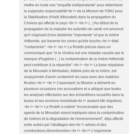
mettre en route une "enquête indépendante" pour déterminer
la supposée responsablité<br /> de la Mission de l'ONU pour
la Stabilisation d'Haïti (Minustah) dans la propagation du
Cholera qui affecte le pays.<br /> <br /> (...) Au début de la
propagation de la maladie les autorités de santé ont annoncé
qu'il s'agissait d'une épidémie "importante" et que la rivière
Artibonite, qui traverse les zones qu'elle touche,<br /> était
"contaminée"..<br /> <br /> La Rnddh précise dans un
communiqué que "si le choléra est une maladie causée par le
manque d'hygiène (...) la contamination de la rivière Artibonite
peut contribuer à la répandre".<br /> <br /> La base népalaise
de la Minustah à Mirebalais, établie près de la rivière, est
soupçonnée d'avoir contaminé les eaux avec des matières
fécales.<br /> <br /> Cependant, la Mission a démenti en
plusieurs occasions ces accusations et a allégué que toutes
les analyses effectuées sur des échantillons recueillis dans la
bases et ses environs immédiats<br /> avaient été négatives.
<br /> <br /> La Rnddh a estimé "inconcevable que des
agents de la Minustah soient impliqués dans la contamination
de rivières et la dégradation de l'environnement", déja affecté
entre autres par l'abattages des<br /> arbres et des
constructions désordonnées.<br /> <br /> L'organisme