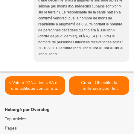
d'une décennie, mais a augmenté son aide après le
séisme (au moins 855 médecins cubains sont<br />
sur le terrain). Le responsable de la santé haïtien a
confirmé vendredi que le nombre de morts de
l'épidémie a augmenté de 8,20 % portant le nombre
de personnes décédées du choléra à 330<br />
(chiffre de jeudi dernier), et à 4,714 (+13.9%) le
nombre de personnes infectées recevant des soins."
30/10/2010 Haitilibre<br /> <br /> <br /> <br /> <br />
<br /> <br />
< Vote à l'ONU: les USA et "
Cuba : Objectifs du
une politique contraire au
millénaire pour le
droit international " dans la
développement, Troisième
Marseillaise
rapport >
Hébergé par Overblog
Top articles
Pages