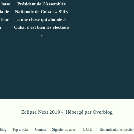
e base
Président de l’Assemblée
ia de
Nationale de Cuba : « S’il y
 leur
a une chose qui abonde à
r
Cuba, c’est bien les élections
»
Eclipse Next 2019 - Hébergé par
Overblog
rblog
Top articles
Contact
Signaler un abus
C.G.U.
Rémunération en droits 