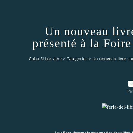
Un nouveau livre
présenté à la Foir
Cuba Si Lorraine
>
Categories
>
Un nouveau livre sur
1
Par
Luis Baez, durante la presentacion de su libro