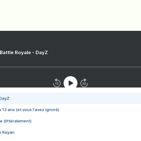
 Battle Royale - DayZ
 DayZ
 a 13 ans (et vous l'avez ignoré)
e (littéralement)
im Rayan