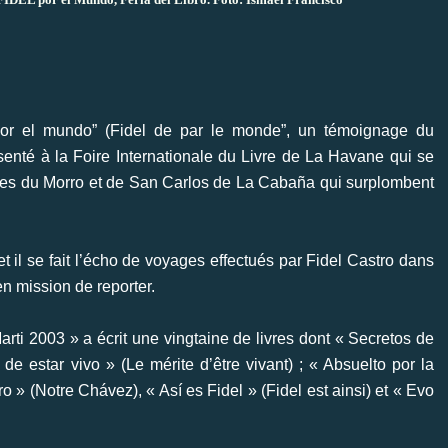
 por el mundo” (Fidel de par le monde”, un témoignage du
enté à la Foire Internationale du Livre de La Havane qui se
sses du Morro et de San Carlos de La Cabaña qui surplombent
 et il se fait l’écho de voyages effectués par Fidel Castro dans
n mission de reporter.
rti 2003 » a écrit une vingtaine de livres dont « Secretos de
e estar vivo » (Le mérite d’être vivant) ; « Absuelto por la
tro » (Notre Chávez), « Así es Fidel » (Fidel est ainsi) et « Evo