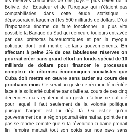
les réserves combinées de ces pays – plus celles de la
Bolivie, de l’Equateur et de l’Uruguay qui n’étaient pas
comptabilisées dans cette étude statistique -
dépasseraient largement les 500 milliards de dollars. D’où
l’importance énorme de faire fonctionner le plus vite
possible la Banque du Sud qui demeure toujours entravée
par des prétextes bureaucratiques et par la myopie
politique dont font montre certains gouvernements.
En
affectant à peine 2% de ces fabuleuses réserves on
pourrait créer sans grand effort un fonds spécial de 10
milliards de dollars pour financer le processus
complexe de réformes économiques socialistes que
Cuba doit mettre en œuvre sans tarder au cours des
prochains mois.
Ce serait un geste de réciprocité méritée
face à la solidarité cubaine sans faille au cours de ces cinq
décennies mais également un geste d’altruisme calculé
pour lequel il faut seulement de la volonté politique
puisque l’argent est lui déjà là. Ou est-ce qu’un
gouvernement de la région pourrait être naïf au point de ne
pas se rendre compte que si la révolution cubaine prenait
fin l’empire mettrait tout son poids sur nos pays sans