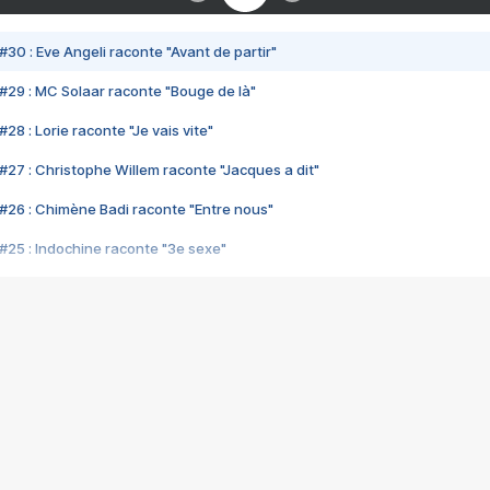
#30 : Eve Angeli raconte "Avant de partir"
#29 : MC Solaar raconte "Bouge de là"
28 : Lorie raconte "Je vais vite"
#27 : Christophe Willem raconte "Jacques a dit"
#26 : Chimène Badi raconte "Entre nous"
#25 : Indochine raconte "3e sexe"
#24 : Zaho raconte "C'est chelou"
#23 : Patrick Bruel raconte "Au café des délices"
#22 : Kyo raconte "Le chemin"
#21 : Nolwenn Leroy raconte "Cassé"
#20 : Patrick Hernandez raconte "Born to be alive"
#19 : Lorie raconte "Près de moi"