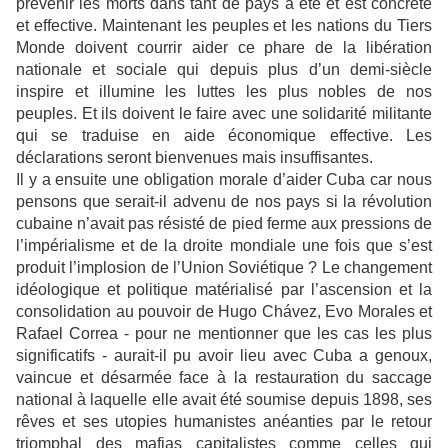
prévenir les morts dans tant de pays a été et est concrète
et effective. Maintenant les peuples et les nations du Tiers
Monde doivent courrir aider ce phare de la libération
nationale et sociale qui depuis plus d’un demi-siècle
inspire et illumine les luttes les plus nobles de nos
peuples. Et ils doivent le faire avec une solidarité militante
qui se traduise en aide économique effective. Les
déclarations seront bienvenues mais insuffisantes.
Il y a ensuite une obligation morale d’aider Cuba car nous
pensons que serait-il advenu de nos pays si la révolution
cubaine n’avait pas résisté de pied ferme aux pressions de
l’impérialisme et de la droite mondiale une fois que s’est
produit l’implosion de l’Union Soviétique ? Le changement
idéologique et politique matérialisé par l’ascension et la
consolidation au pouvoir de Hugo Chávez, Evo Morales et
Rafael Correa - pour ne mentionner que les cas les plus
significatifs - aurait-il pu avoir lieu avec Cuba a genoux,
vaincue et désarmée face à la restauration du saccage
national à laquelle elle avait été soumise depuis 1898, ses
rêves et ses utopies humanistes anéanties par le retour
triomphal des mafias capitalistes comme celles qui