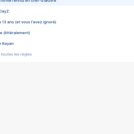
nsformé l’ennui en chef-d’œuvre
 DayZ
 a 13 ans (et vous l'avez ignoré)
e (littéralement)
im Rayan
 toutes les règles
s les jeux vidéo
us choquant de Rockstar ? - Le scandale BULLY
e plus moche de Steam
du RÊVE tourne au CAUCHEMAR
pendant 8 heures
it… à tort
umiliés par un jeu vidéo