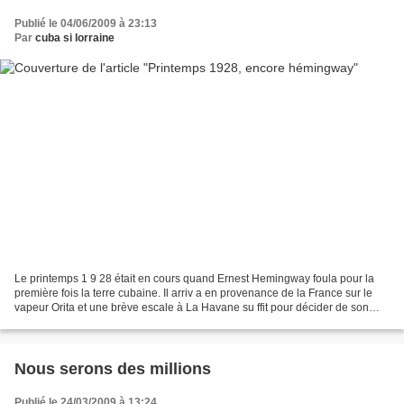
Publié le 04/06/2009 à 23:13
Par
cuba si lorraine
Le printemps 1 9 28 était en cours quand Ernest Hemingway foula pour la
première fois la terre cubaine. Il arriv a en provenance de la France sur le
vapeur Orita et une brève escale à La Havane su ffit pour décider de son
avenir, parce que le déjà fameux...
Nous serons des millions
Publié le 24/03/2009 à 13:24