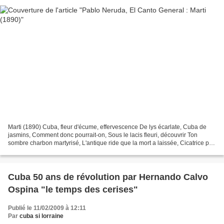
Marti (1890) Cuba, fleur d'écume, effervescence De lys écarlate, Cuba de
jasmins, Comment donc pourrait-on, Sous le lacis fleuri, découvrir Ton
sombre charbon martyrisé, L'antique ride que la mort a laissée, Cicatrice par
l'écume recouverte. Mais en ton...
Cuba 50 ans de révolution par Hernando Calvo
Ospina "le temps des cerises"
Publié le 11/02/2009 à 12:11
Par
cuba si lorraine