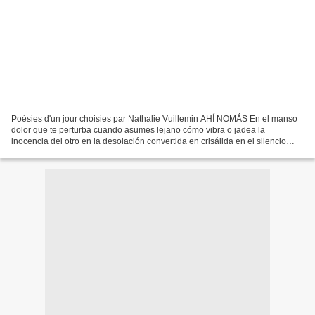
Poésies d'un jour choisies par Nathalie Vuillemin AHÍ NOMÁS En el manso
dolor que te perturba cuando asumes lejano cómo vibra o jadea la
inocencia del otro en la desolación convertida en crisálida en el silencio
lleno de palabras nonatas en el hueco de...