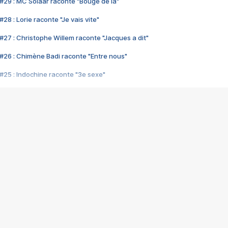
#29 : MC Solaar raconte "Bouge de là"
28 : Lorie raconte "Je vais vite"
#27 : Christophe Willem raconte "Jacques a dit"
#26 : Chimène Badi raconte "Entre nous"
#25 : Indochine raconte "3e sexe"
#24 : Zaho raconte "C'est chelou"
#23 : Patrick Bruel raconte "Au café des délices"
#22 : Kyo raconte "Le chemin"
#21 : Nolwenn Leroy raconte "Cassé"
#20 : Patrick Hernandez raconte "Born to be alive"
#19 : Lorie raconte "Près de moi"
#18 : Michael Jones raconte "A nos actes manqués" (avec Jean-Jacque
#17 : Khaled raconte "Aïcha"