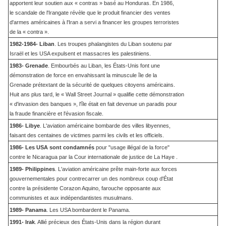
apportent leur soutien aux « contras » basé au Honduras. En 1986,
le scandale de l'Irangate révèle que le produit financier des ventes
d'armes américaines à l'Iran a servi a financer les groupes terroristes
de la « contra ».
1982-1984- Liban
. Les troupes phalangistes du Liban soutenu par
Israël et les USA expulsent et massacres les palestiniens.
1983- Grenade
. Embourbés au Liban, les États-Unis font une
démonstration de force en envahissant la minuscule île de la
Grenade prétextant de la sécurité de quelques citoyens américains.
Huit ans plus tard, le « Wall Street Journal » qualifie cette démonstration
« d'invasion des banques », l'île était en fait devenue un paradis pour
la fraude financière et l'évasion fiscale.
1986- Libye
. L'aviation américaine bombarde des villes libyennes,
faisant des centaines de victimes parmi les civils et les officiels.
1986- Les USA sont condamnés
pour "usage illégal de la force"
contre le Nicaragua par la Cour internationale de justice de La Haye .
1989- Philippines
. L'aviation américaine prête main-forte aux forces
gouvernementales pour contrecarrer un des nombreux coup d'État
contre la présidente Corazon Aquino, farouche opposante aux
communistes et aux indépendantistes musulmans.
1989- Panama
. Les USA bombardent le Panama.
1991- Irak
. Allié précieux des États-Unis dans la région durant