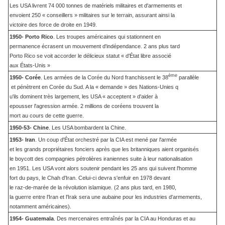
Les USA livrent 74 000 tonnes de matériels militaires et d'armements et
envoient 250 « conseillers » militaires sur le terrain, assurant ainsi la
victoire des force de droite en 1949.
1950- Porto Rico
. Les troupes américaines qui stationnent en
permanence écrasent un mouvement d'indépendance. 2 ans plus tard
Porto Rico se voit accorder le délicieux statut « d'État libre associé
aux États-Unis »
ème
1950- Corée
. Les armées de la Corée du Nord franchissent le 38
parallèle
et pénètrent en Corée du Sud. A la « demande » des Nations-Unies q
u'ils dominent très largement, les USA « acceptent » d'aider à
epousser l'agression armée. 2 millions de coréens trouvent la
mort au cours de cette guerre.
1950-53- Chine
. Les USA bombardent la Chine.
1953- Iran
. Un coup d'État orchestré par la CIA est mené par l'armée
et les grands propriétaires fonciers après que les britanniques aient organisés
le boycott des compagnies pétrolières iraniennes suite à leur nationalisation
en 1951. Les USA vont alors soutenir pendant les 25 ans qui suivent l'homme
fort du pays, le Chah d'Iran. Celui-ci devra s'enfuir en 1978 devant
le raz-de-marée de la révolution islamique. (2 ans plus tard, en 1980,
la guerre entre l'Iran et l'Irak sera une aubaine pour les industries d'armements,
notamment américaines).
1954- Guatemala
. Des mercenaires entraînés par la CIA au Honduras et au