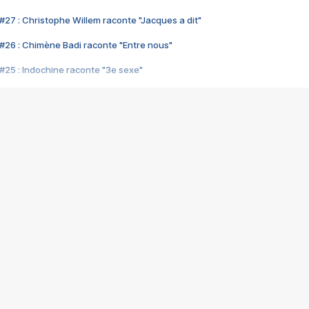
#27 : Christophe Willem raconte "Jacques a dit"
#26 : Chimène Badi raconte "Entre nous"
#25 : Indochine raconte "3e sexe"
#24 : Zaho raconte "C'est chelou"
#23 : Patrick Bruel raconte "Au café des délices"
#22 : Kyo raconte "Le chemin"
#21 : Nolwenn Leroy raconte "Cassé"
#20 : Patrick Hernandez raconte "Born to be alive"
#19 : Lorie raconte "Près de moi"
#18 : Michael Jones raconte "A nos actes manqués" (avec Jean-Jacque
#17 : Khaled raconte "Aïcha"
#16 : Corneille raconte "Parce qu'on vient de loin"