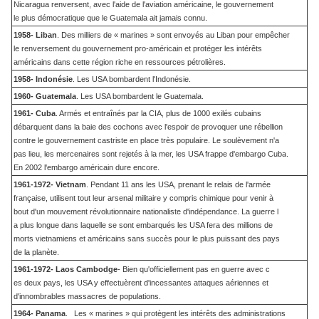
Nicaragua renversent, avec l'aide de l'aviation américaine, le gouvernement
le plus démocratique que le Guatemala ait jamais connu.
1958- Liban
. Des milliers de « marines » sont envoyés au Liban pour empêcher
le renversement du gouvernement pro-américain et protéger les intérêts
américains dans cette région riche en ressources pétrolières.
1958- Indonésie
. Les USA bombardent l'Indonésie.
1960- Guatemala
. Les USA bombardent le Guatemala.
1961- Cuba
. Armés et entraînés par la CIA, plus de 1000 exilés cubains
débarquent dans la baie des cochons avec l'espoir de provoquer une rébellion
contre le gouvernement castriste en place très populaire. Le soulèvement n'a
pas lieu, les mercenaires sont rejetés à la mer, les USA frappe d'embargo Cuba.
En 2002 l'embargo américain dure encore.
1961-1972- Vietnam
. Pendant 11 ans les USA, prenant le relais de l'armée
française, utilisent tout leur arsenal militaire y compris chimique pour venir à
bout d'un mouvement révolutionnaire nationaliste d'indépendance. La guerre l
a plus longue dans laquelle se sont embarqués les USA fera des millions de
morts vietnamiens et américains sans succès pour le plus puissant des pays
de la planète.
1961-1972- Laos Cambodge
- Bien qu'officiellement pas en guerre avec c
es deux pays, les USA y effectuèrent d'incessantes attaques aériennes et
d'innombrables massacres de populations.
1964- Panama
. Les « marines » qui protègent les intérêts des administrations