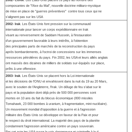
2002- Corée
. Les États-Unis placent ce pays au nombre des
composantes de "l'Axe du Mal", nouvelle doctrine militaro-mystique
de mise en place de "guerres préventives" contre tous ceux qui ne
s'alignent pas sur les USA
2002- Irak
. Les États-Unis font pression sur la communauté
internationale pour lancer un corps expéditionnaire en Irak
visant au renversement de Saddam Hussein, à l'instauration
d'un gouvernement favorable à leurs intérêts, à l'obtention
des principales parts de marchés de la reconstruction du pays
après bombardements, à l'octroi de concessions sur les immenses
ressources pétrolières du pays. Fin 2002, les USA et leurs alliés anglais
ont massés des dizaines de milliers de soldats sur-équipés sur place,
prêts à une offensive.
2003- Irak
. Les États-Unis se placent hors la Loi internationale
et les décisions de l'ONU et envahissent dans la nuit du 19 au 20 Mars,
avec le soutien de l'Angleterre, l'Irak. Un déluge de feu s'abat sur le
pays et la population dont déjà près de 500 000 personnes sont
mortes en 10 ans du fait du blocus économique (800 missiles
Tomahawk, 23 000 bombes à uranium, à fragmentation, mini-nucléaire).
Un mouvement mondial d'opposition à la guerre et à l'agression
militaire des États-Unis se développe en faveur de la Paix et pour
le respect du droit international. La majorité des pays de la planète
condamnent l'agression américaine contre un pays souverain.
Par cet acte les USA ouvre la voix dangereuse et criminelle à la d