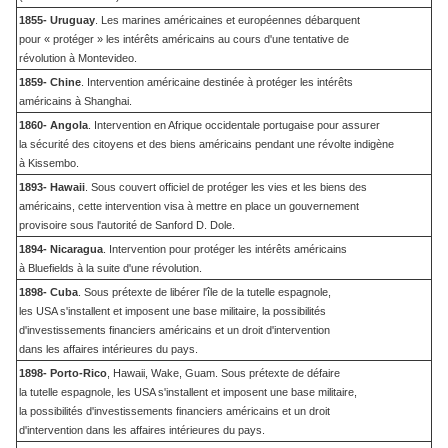
1855- Uruguay
. Les marines américaines et européennes débarquent
pour « protéger » les intérêts américains au cours d'une tentative de
révolution à Montevideo.
1859- Chine
. Intervention américaine destinée à protéger les intérêts
américains à Shanghai.
1860- Angola
. Intervention en Afrique occidentale portugaise pour assurer
la sécurité des citoyens et des biens américains pendant une révolte indigène
à Kissembo.
1893- Hawaii
. Sous couvert officiel de protéger les vies et les biens des
américains, cette intervention visa à mettre en place un gouvernement
provisoire sous l'autorité de Sanford D. Dole.
1894- Nicaragua
. Intervention pour protéger les intérêts américains
à Bluefields à la suite d'une révolution.
1898- Cuba
. Sous prétexte de libérer l'île de la tutelle espagnole,
les USA s'installent et imposent une base militaire, la possibilités
d'investissements financiers américains et un droit d'intervention
dans les affaires intérieures du pays.
1898- Porto-Rico
, Hawaii, Wake, Guam. Sous prétexte de défaire
la tutelle espagnole, les USA s'installent et imposent une base militaire,
la possibilités d'investissements financiers américains et un droit
d'intervention dans les affaires intérieures du pays.