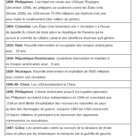
1898- Philippines
. L'archipel est vendu aux USA par l'Espagne
(décembre 1898), les philippins se soulèvent contre les États-Unis
(février 1899), les USA envoie 70 000 militaires qui mettront trois ans
pour mater le soulèvement (des milliers de pertes).
1903- Colombie
. Les États-Unis fomentent une « révolution » à l'issue
de laquelle ils créent de toute pièce la république de Panama qui lui
assure le contrôle du célèbre canal et des bénéfices énormes qu'il génère.
1915- Haïti
. Nouvelle intervention et occupation des troupes américaines
pour... 19 ans.
1916- République Dominicaine
. Quatrième intervention et maintien d
es troupes américaines pour... 8 ans.
1926- Nicaragua
. Nouvelle intervention et expédition de 5000 militaires
pour contrer une révolution.
1945-46- Chine
. Les USA bombardent la Chine.
1946- Philippines
. Colonie américaine jusqu'à l'occupation japonaise,
les Philippines accèdent à leur indépendance en 1946 en concédant aux
USA un droit illimité d'exploitation des ressources naturelles du pays
au titre des dommages de guerre. Jusqu'en 1992 les USA conservent
23 bases militaires et participent à la répression des opposants
communistes ou musulmans.
1947- Grèce
. Les américains volent au secours de la dictature de droite
mise en place par les britanniques et menacée par la guérilla de gauche.