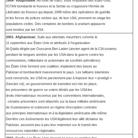
1999- Yougoslavie
. Au mois de mars, sous l'impulsion des États-Unis,
l'OTAN bombarde le Kosovo et la Serbie ou s'opposent l'Armée de
Libération du Kosovo qui depuis 1998 mène des opérations de guérilla
et les forces de polices serbes qui, de leur côté, prennent en otage les
populations civiles. Des centaines de bombes à uranium appauvris
sont testées par les USA.
2001- Afghanistan
. Suite aux attentats meurtriers commis le
11 septembre aux États-Unis et attribués à l'organisation
Al-Qaida dirigée par Oussama Ben Laden (ancien agent de la CIA soutenu
pendant de longues années par les USA dans la guerre contre les
communistes, milliardaire et actionnaire de sociétés pétrolières)
les États-Unis forment une coalition, implantent des bases au
Pakistan et bombardent massivement le pays. Les talibans islamistes
sont renversés, les USA ne parviennent pas à imposer leur « protégé »
(l'ancien roi), un gouvernement de transition est mis en place,
les prisonniers de guerre se voient déniés par les USA les
droits internationaux reconnus par les conventions internationales,
certains prisonniers sont déportés sur la base militaire américaine
de Guantanamo et subissent un régime d'exception contraire
aux principes internationaux et à la législation américaine elle-même.
Derrière ces événements les USA légitiment leur allié dictateur du
Pakistan, assurent peu à peu leur mainmise sur le transit des
ressources naturelles régionales.