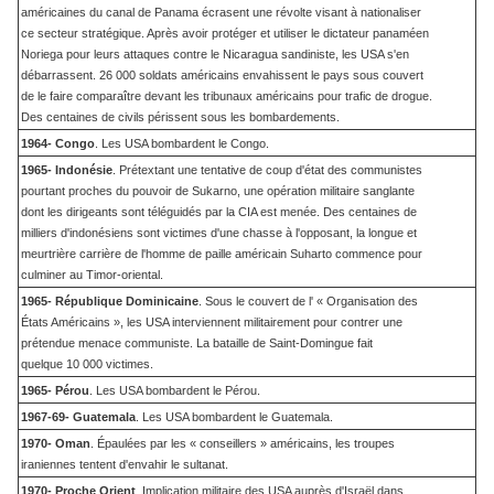
américaines du canal de Panama écrasent une révolte visant à nationaliser
ce secteur stratégique. Après avoir protéger et utiliser le dictateur panaméen
Noriega pour leurs attaques contre le Nicaragua sandiniste, les USA s'en
débarrassent. 26 000 soldats américains envahissent le pays sous couvert
de le faire comparaître devant les tribunaux américains pour trafic de drogue.
Des centaines de civils périssent sous les bombardements.
1964- Congo
. Les USA bombardent le Congo.
1965- Indonésie
. Prétextant une tentative de coup d'état des communistes
pourtant proches du pouvoir de Sukarno, une opération militaire sanglante
dont les dirigeants sont téléguidés par la CIA est menée. Des centaines de
milliers d'indonésiens sont victimes d'une chasse à l'opposant, la longue et
meurtrière carrière de l'homme de paille américain Suharto commence pour
culminer au Timor-oriental.
1965- République Dominicaine
. Sous le couvert de l' « Organisation des
États Américains », les USA interviennent militairement pour contrer une
prétendue menace communiste. La bataille de Saint-Domingue fait
quelque 10 000 victimes.
1965- Pérou
. Les USA bombardent le Pérou.
1967-69- Guatemala
. Les USA bombardent le Guatemala.
1970- Oman
. Épaulées par les « conseillers » américains, les troupes
iraniennes tentent d'envahir le sultanat.
1970- Proche Orient
. Implication militaire des USA auprès d'Israël dans