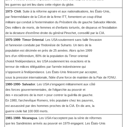
les guerres qui ont lieu dans cette région du globe.
1973- Chili
. Suite à la réforme agraire et aux nationalisations, les États-Unis,
par l'intermédiaire de la CIA et de la firme ITT, fomentent un coup d'état
militaire qui conduit à l'extermination du Président élu de gauche Salvador Allende.
Des milliers de morts, de femmes et d'enfants torturés, de disparus et l'installation
de la dictature d'extrême-droite du général Pinochet, conseillé par la CIA.
1975-1999- Timor Oriental
. Les USA soutiennent sans faillir l'invasion
et l'annexion conduite par l'Indonésie de Suharto. Un tiers de la
population est décimée en près de 25 années. Alors qu'en 1999
lors d'un référendum, 80% de la population du Timor-oriental
choisit l'indépendance, les USA soutiennent les exactions et la
terreur de milices téléguidées par l'armée indonésienne qui
s'opposent à l'indépendance. Les États-Unis finissent par accepter,
sous la pression internationale, l'idée d'une force de maintien de la Paix de l'ONU.
1980-1990- Salvador
. Les USA s'engagent militairement aux côté
des forces gouvernementales, de l'oligarchie au pouvoir et
des « escadrons de la mort » pour contrer la guérilla de gauche.
En 1980, l'archevêque Romero, très populaire chez les pauvres,
est assassiné par des hommes proches de la CIA. En dix ans, la
guerre civile fait 100 000 morts.
1981-1988- Nicaragua
. Les USA n'acceptent pas la série de réformes
que les Sandinistes arrivés au pouvoir en 1979 engagent. Les États-Unis