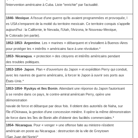
l'intervention américaine à Cuba. Liste "enrichie" par l'actualité.
1846- Mexique
. A l'issue d'une guerre qu'ils avaient programmées et provoquée, l
es USA s'emparent de la moitié du territoire mexicain. Ce territoire conquis s'appelle
aujourd'hui : la Californie, le Nevada, l'Utah, l'Arizona, le Nouveau-Mexique,
le Colorado (en partie).
1852-1853- Argentine
. Les « marines » débarquent et s'installent à Buenos-Aires
pour protéger les « intérêts » américains face à une révolution.*
1853- Nicaragua
. « protection » des citoyens et intérêts américains pendant
des troubles politiques.
1853-1854- Japon
. Plan « d'ouverture du Japon » et expédition Perry qui conduit,
avec les navires de guerre américains, à forcer le Japon à ouvrir ses ports aux
États-Unis.*
1853-1854- Ryukyu et Iles Bonin
. Attendant une réponse du Japon l'autorisant
à se rendre dans ce pays, le contre-amiral américain Perry, opère une
démonstration
navale de force et débarque par deux fois. Il obtient des autorités de Naha, sur
l'île d'Okinawa, la gestion d'une concession minière. Il opère la même démonstration
de force dans les îles de Bonin afin d'obtenir des facilités commerciales.*
1854- Nicaragua
. Pour « venger » une offense faite au ministre-résident
américain en poste au Nicaragua : destruction de la vile de Greytown
(San Juan del Norte)*