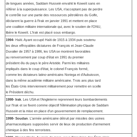
de longues années, Saddam Hussein envahit le Koweït sans en
référer à la superpuissance. Les USA, n'acceptant pas de perdre
le contrôle sur une partie des ressources pétrolières du Golfe,
déclarent la guerre à l'Irak en janvier 1991 et mettent en place
une coalition militaire internationale qui, avec le soutien de l'ONU,
libère le Koweït. L'Irak est placé sous embargo.
1994-
Haïti. Ayant occupé Haïti de 1915 à 1934 puis soutenu
les deux effroyables dictatures de François et Jean-Claude
Duvalier de 1957 à 1986, les USA se montrent favorables
au renversement par coup d'état en 1991 du premier
président élu du pays le père Aristide. Parmi les militaires
impliqués dans le coup d'état, le colonel François formé,
comme les dictateurs latino-américains Noriega et d'Aubuisson,
dans la même académie militaire américaine. Trois ans plus tard
les États-Unis interviennent militairement pour remettre en scelle
le Président déchu.
1998- Irak
. Les USA et l'Angleterre reprennent leurs bombardements
sur l'Irak et se fixent comme objectif l'élimination physique de Saddam
Hussein et la mise en place d'un gouvernement de remplacement.
1998- Soudan
. L'armée américaine détruit par missiles des usines
pharmaceutiques supposées servir de lieux de production d'armement
chimique à des fins terroristes.