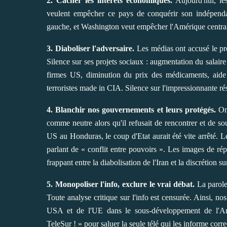
2. Cacher les intérêts économiques.
Aujourd'hui, les
veulent empêcher ce pays de conquérir son indépenda
gauche, et Washington veut empêcher l'Amérique central
3. Diaboliser l'adversaire.
Les médias ont accusé le prés
Silence sur ses projets sociaux : augmentation du salair
firmes US, diminution du prix des médicaments, aide 
terroristes made in CIA. Silence sur l'impressionnante ré
4. Blanchir nos gouvernements et leurs protégés.
On 
comme neutre alors qu'il refusait de rencontrer et de sout
US au Honduras, le coup d'Etat aurait été vite arrêté. L
parlant de « conflit entre pouvoirs ». Les images de ré
frappant entre la diabolisation de l'Iran et la discrétion
5. Monopoliser l'info, exclure le vrai débat.
La parole 
Toute analyse critique sur l'info est censurée. Ainsi, n
USA et de l'UE dans le sous-développement de l'Amé
TeleSur ! » pour saluer la seule télé qui les informe corr