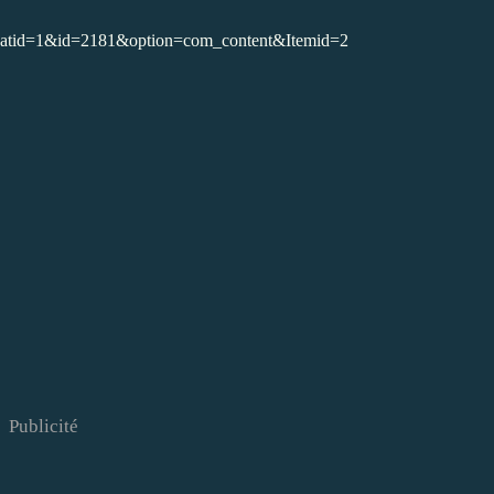
e&catid=1&id=2181&option=com_content&Itemid=2
Publicité