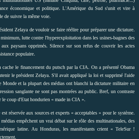
 multinationales US (banane Chiquita, café, pétrole, pharmacie...)
nce économique et politique. L'Amérique du Sud s'unit et vire à
e de suivre la même voie.
ident Zelaya de vouloir se faire réélire pour préparer une dictature.
e minimum, lutte contre l'hyperexploitation dans les usines-bagnes des
aux paysans opprimés. Silence sur son refus de couvrir les actes
sistance populaire.
cache le financement du putsch par la CIA. On a présenté Obama
enir le président Zelaya. S'il avait appliqué la loi et supprimé l'aide
e Monde et la plupart des médias ont blanchi la dictature militaire en
pression sanglante ne sont pas montrées au public. Bref, un contraste
 sur le coup d'Etat hondurien « made in CIA ».
est réservée aux sources et experts « acceptables » pour le système.
os médias empêchent un vrai débat sur le rôle des multinationales, des
rique latine. Au Honduras, les manifestants crient « TeleSur !
ectement.