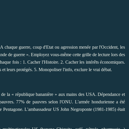
A chaque guerre, coup d'Etat ou agression menée par l'Occident, les
ande de guerre ». Employez vous-même cette grille de lecture lors des
chaque fois : 1. Cacher l'Histoire. 2. Cacher les intérêts économiques.
et leurs protégés. 5. Monopoliser l'info, exclure le vrai débat.
it de la « république bananière » aux mains des USA. Dépendance et
s-pauvres. 77% de pauvres selon l'ONU. L'armée hondurienne a été
r le Pentagone. L'ambassadeur US John Negroponte (1981-1985) était