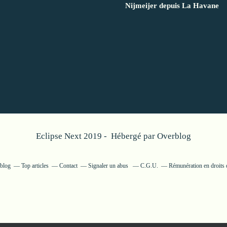
Nijmeijer depuis La Havane
Eclipse Next 2019 - Hébergé par
Overblog
rblog
Top articles
Contact
Signaler un abus
C.G.U.
Rémunération en droits 