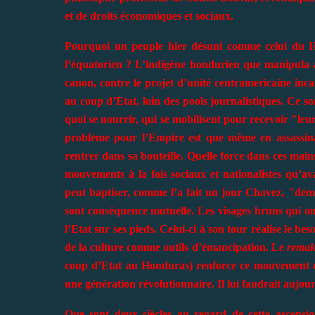
et de droits économiques et sociaux.
Pourquoi un peuple hier désuni comme celui du Hon
l’équatorien ? L’indigène hondurien que manipula a
canon, contre le projet d’unité centramericaine inca
au coup d’Etat, loin des pools journalistiques. Ce s
quoi se nourrir, qui se mobilisent pour recevoir "leu
problème pour l’Empire est que même en assassina
rentrer dans sa bouteille. Quelle force dans ces main
mouvements à la fois sociaux et nationalistes qu’a
peut baptiser, comme l’a fait un jour Chavez, "dém
sont conséquence mutuelle. Les visages bruns qui ont
l’Etat sur ses pieds. Celui-ci à son tour réalise le be
de la culture comme outils d’émancipation. Le
remak
coup d’Etat au Honduras) renforce ce mouvement qu
une génération révolutionnaire. Il lui faudrait aujou
Que sont deux siècles au regard de cette ascension 