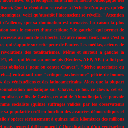
 inoffensive, et prolongera sans frais la liberté ontologique des
tisme). Que la révolution se réalise à l’échelle d’un pays, qu’elle
nomiques, voici qu’aussitôt l’inconscient se réveille. "Attention
rt d’ailleurs, que sa domination est menacée. La raison la plus
vation sous le couvert d’une critique "de gauche" qui permet de
rocessus au nom de la liberté. L’autre raison tient, mais c’est la
, qui s’appuie sur cette peur de l’autre. Les médias, acteurs de
s révolutions des totalitarismes. Même et surtout a gauche la
F1, etc.. qui tètent au même pis (Reuters, AFP, AP..) a fini par
ries obligées ("pour ou contre Chavez", "dérive autoritaire ou
tc...) entraînant une "critique pavlovienne" pétrie de bonnes
 des vénézuéliens et des latinoamericains. Alors que la plupart
onnalisation médiatique sur Chavez, ce fou, ce clown, cet ex-
e populiste, ce fils de Castro, cet ami de Ahmadinejad, ce pouvoir
ramme socialiste (quinze suffrages validés par les observateurs
ue sa popularité croît en fonction des avancées démocratiques et
lle s’opérer sérieusement à quinze mille kilomètres des millions
net mais pensent différemment ? Que dirait-on d’un vénézuélien