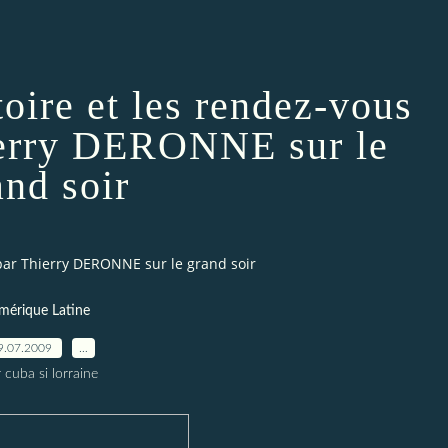
toire et les rendez-vous
erry DERONNE sur le
and soir
 par Thierry DERONNE sur le grand soir
mérique Latine
9.07.2009
…
 cuba si lorraine