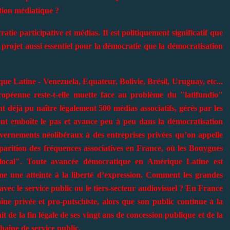
ation médiatique ?
tie participative et médias. Il est politiquement significatif que
projet aussi essentiel pour la démocratie que la démocratisation
e Latine - Venezuela, Equateur, Bolivie, Brésil, Uruguay, etc...
ropéenne reste-t-elle muette face au problème du "latifundio"
t déjà pu naître légalement 500 médias associatifs, gérés par les
nent emboîte le pas et avance peu à peu dans la démocratisation
uvernements néolibéraux à des entreprises privées qu’on appelle
parition des fréquences associatives en France, où les Bouygues
"local". Toute avancée démocratique en Amérique Latine est
 une atteinte à la liberté d’expression. Comment les grandes
avec le service public ou le tiers-secteur audiovisuel ? En France
e privée et pro-putschiste, alors que son public continue à la
fait de la fin légale de ses vingt ans de concession publique et de la
haîne de service public.