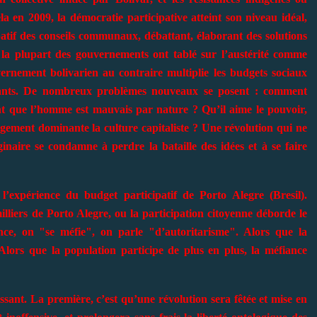
 en 2009, la démocratie participative atteint son niveau idéal,
patif des conseils communaux, débattant, élaborant des solutions
 la plupart des gouvernements ont tablé sur l’austérité comme
vernement bolivarien au contraire multiplie les budgets sociaux
itants. De nombreux problèmes nouveaux se posent : comment
ant que l’homme est mauvais par nature ? Qu’il aime le pouvoir,
rgement dominante la culture capitaliste ? Une révolution qui ne
inaire se condamne à perdre la bataille des idées et à se faire
l’expérience du budget participatif de Porto Alegre (Bresil).
lliers de Porto Alegre, ou la participation citoyenne déborde le
ce, on "se méfie", on parle "d’autoritarisme". Alors que la
 Alors que la population participe de plus en plus, la méfiance
ssant. La première, c’est qu’une révolution sera fêtée et mise en