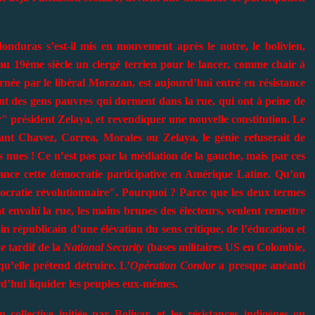
duras s’est-il mis en mouvement après le notre, le bolivien,
u 19ème siècle un clergé terrien pour le lancer, comme chair à
rnée par le libéral Morazan, est aujourd’hui entré en résistance
ont des gens pauvres qui dorment dans la rue, qui ont à peine de
r" président Zelaya, et revendiquer une nouvelle constitution. Le
nt Chavez, Correa, Morales ou Zelaya, le génie refuserait de
s nues ! Ce n’est pas par la médiation de la gauche, mais par ces
vance cette démocratie participative en Amérique Latine. Qu’on
ocratie révolutionnaire". Pourquoi ? Parce que les deux termes
 envahi la rue, les mains brunes des électeurs, veulent remettre
soin républicain d’une élévation du sens critique, de l’éducation et
e
tardif de la
National Security
(bases militaires US en Colombie,
’elle prétend détruire. L’
Opération Condor
a presque anéanti
rd’hui liquider les peuples eux-mêmes.
collective initiée par Bolivar, et les résistances indigènes ou