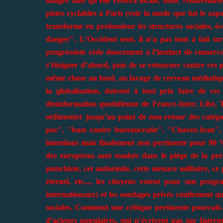
images tant qu’elle restera locale, donc relativement
pistes cyclables à Paris (voir la mode que fut le zapa
transforme en profondeur les structures sociales, éco
danger". L’Occident sent, il n’a pas tout à fait to
progressiste cède doucement à l’instinct de conser
s’éloigner d’abord, puis de se retourner contre ces p
même chose au fond, au lavage de cerveau médiatique
la globalisation, doivent à tout prix faire de ce
désinformation quotidienne de France-Inter, Libé, T
sédimenter jusqu’au point de non-retour des catégo
pas", "base contre bureaucratie", "Chavez-Iran", e
intentions mais finalement non pertinente pour 90 %
des européens sont tombés dans le piége de la pers
putschiste, cet antisémite, cette menace militaire, c
éternel, etc..., les citoyens votent pour son prog
internationaux) et les sondages privés confirment q
sociales. Comment une critique pertinente pourrait-e
d’acteurs populaires, qui n’écrivent pas sur Inter