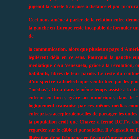
jugeant la société française à distance et par procur
Ceci nous amène à parler de la relation entre démocra
la gauche en Europe reste incapable de formuler un 
de
la communication, alors que plusieurs pays d’Amériqu
légifèrent déjà en ce sens. Pourquoi la gauche eu
médiatique ? Au Venezuela, grâce à la révolution, on
habitants, libres de leur parole. Le reste du conti
d’un spectre radioélectrique vendu hier par les go
"médias". On a dans le même temps assisté à la dis
entrent en force, grâce au numérique, dans le 
logiquement transmise par ces mêmes médias comme
entreprises accepteraient-elles de partager les ondes 
la population croit que Chavez a fermé RCTV, chaîn
regarder sur le câble et par satellite. Il s’agissait en 
libération de sa fréquence en faveur d’une nouvelle c