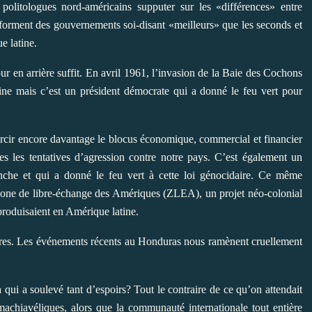
politologues nord-américains supputer sur les «différences» entre
s forment des gouvernements soi-disant «meilleurs» que les seconds et
e latine.
ur en arrière suffit. En avril 1961, l’invasion de la Baie des Cochons
caine mais c’est un président démocrate qui a donné le feu vert pour
cir encore davantage le blocus économique, commercial et financier
s les tentatives d’agression contre notre pays. C’est également un
nche et qui a donné le feu vert à cette loi génocidaire. Ce même
 Zone de libre-échange des Amériques (ZLEA), un projet néo-colonial
produisaient en Amérique latine.
ares. Les événements récents au Honduras nous ramènent cruellement
qui a soulevé tant d’espoirs? Tout le contraire de ce qu’on attendait
 machiavéliques, alors que la communauté internationale tout entière