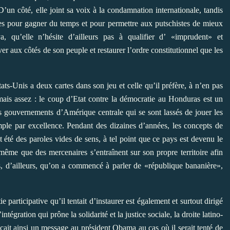
’un côté, elle joint sa voix à la condamnation internationale, tandis
es pour gagner du temps et pour permettre aux putschistes de mieux
ya, qu’elle n’hésite d’ailleurs pas à qualifier d’ «imprudent» et
er aux côtés de son peuple et restaurer l’ordre constitutionnel que les
ts-Unis a deux cartes dans son jeu et celle qu’il préfère, à n’en pas
jamais assez : le coup d’Etat contre la démocratie au Honduras est un
ces gouvernements d’Amérique centrale qui se sont lassés de jouer les
ple par excellence. Pendant des dizaines d’années, les concepts de
 été des paroles vides de sens, à tel point que ce pays est devenu le
 même que des mercenaires s’entraînent sur son propre territoire afin
s, d’ailleurs, qu’on a commencé à parler de «république bananière»,
 participative qu’il tentait d’instaurer est également et surtout dirigé
gration qui prône la solidarité et la justice sociale, la droite latino-
ançait ainsi un message au président Obama au cas où il serait tenté de