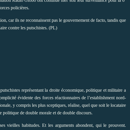
tation Radio Globo ont continué hier soir leur surveillance pour la 6
orces policières.
ion, car ils ne reconnaissent pas le gouvernement de facto, tandis que
aire contre les putschistes. (PL)
tschistes représentant la droite économique, politique et militaire a
omplicité évidente des forces réactionnaires de l’establishment nord-
ale, y compris les plus sceptiques, réalise, quel que soit le locataire
e politique de double morale et de double discours.
ses vieilles habitudes. Et les arguments abondent, qui le prouvent.