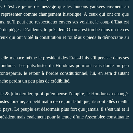
e. C’est ce genre de message que les faucons yankees envoient au
ut représenter comme changement historique. A ceux qui ont cru que
rs, qu’il peut être respectueux envers ses voisins, le coup d’Etat est
mé de pièges. D’ailleurs, le président Obama est tombé dans un de ces
eux qui ont violé la constitution et foulé aux pieds la démocratie au
t elle menace même le président des Etats-Unis s’il persiste dans ses
Honduras. Les putschistes du Honduras pourront sans doute un peu
trepartie, le retour à l’ordre constitutionnel, lui, en sera d’autant
che perdra un peu plus de crédibilité.
 le 28 juin dernier, quoi qu’en pense l’empire, le Honduras a changé.
stes lorsque, au petit matin de ce jour fatidique, ils sont allés cueillir
u pays. Le peuple est désormais plus fort que jamais, il s’est uni et il
n président mais également pour la tenue d’une Assemblée constituante