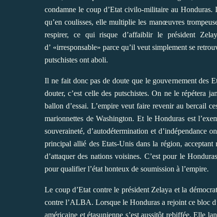
condamne le coup d’Etat civilo-militaire au Honduras. D
qu’en coulisses, elle multiplie les manœuvres trompeus
respirer, ce qui risque d’affaiblir le président Zela
d’ «irresponsable» parce qu’il veut simplement se retrouv
putschistes ont aboli.
Il ne fait donc pas de doute que le gouvernement des Eta
douter, c’est celle des putschistes. On ne le répétera 
ballon d’essai. L’empire veut faire revenir au bercail 
marionnettes de Washington. Et le Honduras est l’exem
souveraineté, d’autodétermination et d’indépendance ont
principal allié des Etats-Unis dans la région, acceptant
d’attaquer des nations voisines. C’est pour le Hondura
pour qualifier l’état honteux de soumission à l’empire.
Le coup d’Etat contre le président Zelaya et la démocratie
contre l’ALBA. Lorsque le Honduras a rejoint ce bloc d’inté
américaine et étasunienne s’est aussitôt rebiffée. Elle l