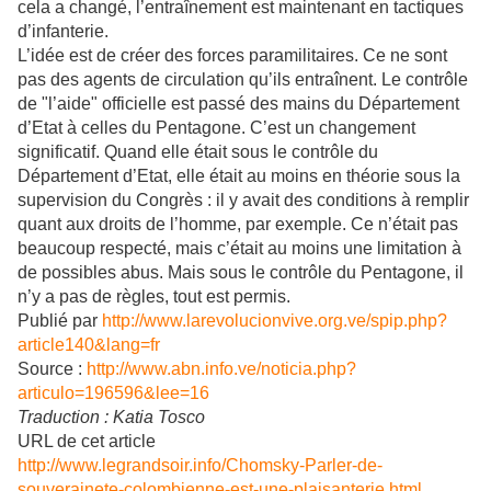
cela a changé, l’entraînement est maintenant en tactiques
d’infanterie.
L’idée est de créer des forces paramilitaires. Ce ne sont
pas des agents de circulation qu’ils entraînent. Le contrôle
de "l’aide" officielle est passé des mains du Département
d’Etat à celles du Pentagone. C’est un changement
significatif. Quand elle était sous le contrôle du
Département d’Etat, elle était au moins en théorie sous la
supervision du Congrès : il y avait des conditions à remplir
quant aux droits de l’homme, par exemple. Ce n’était pas
beaucoup respecté, mais c’était au moins une limitation à
de possibles abus. Mais sous le contrôle du Pentagone, il
n’y a pas de règles, tout est permis.
Publié par
http://www.larevolucionvive.org.ve/spip.php?
article140&lang=fr
Source :
http://www.abn.info.ve/noticia.php?
articulo=196596&lee=16
Traduction : Katia Tosco
URL de cet article
http://www.legrandsoir.info/Chomsky-Parler-de-
souverainete-colombienne-est-une-plaisanterie.html