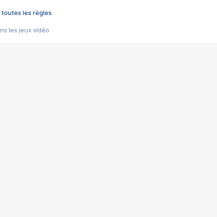
 toutes les règles
s les jeux vidéo
us choquant de Rockstar ? - Le scandale BULLY
e plus moche de Steam
du RÊVE tourne au CAUCHEMAR
pendant 8 heures
it… à tort
umiliés par un jeu vidéo
ire - Final Fantasy 8
ti un empire - Age of Empires
story DOFUS
tard, il crée l'un des pires jeux de tous les temps, MindsEye.