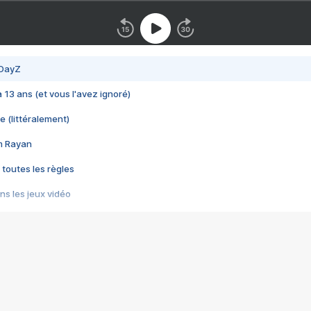
 DayZ
 a 13 ans (et vous l'avez ignoré)
e (littéralement)
im Rayan
 toutes les règles
s les jeux vidéo
us choquant de Rockstar ? - Le scandale BULLY
e plus moche de Steam
du RÊVE tourne au CAUCHEMAR
pendant 8 heures