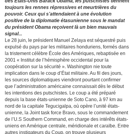
des États-Unis Barack Obama, les putschistes tiennent
toujours les rennes répressives et meurtrières du
pouvoir. Ceux qui s’attendaient à une évolution
positive de la diplomatie étasunienne sous le mandat
du président Obama reçoivent là un bien mauvais
signal...
Le 28 juin, le président Manuel Zelaya est séquestré puis
expulsé du pays par les militaires honduriens, formés dans
la tristement célèbre École des Amériques, rebaptisée en
2001 « Institut de l’hémisphère occidental pour la
coopération sur la sécurité ». Washington nie toute
implication dans le coup d’État militaire. Au fil des jours,
les sources diplomatiques viendront pourtant confirmer
que l’administration américaine connaissait dès le début
les intentions des putschistes. Le coup a été préparé
depuis la base états-unienne de Soto Cano, à 97 km au
nord de la capitale Tegucigalpa, où opère l’unité états-
unienne, la Joint task force Bravo, sous le commandement
de l’U.S Southern Command, en charge des intérêts états-
uniens en Amérique centrale, méridionale et caraïbe. Entre
autres instigateurs du Coup, on trouve plusieurs