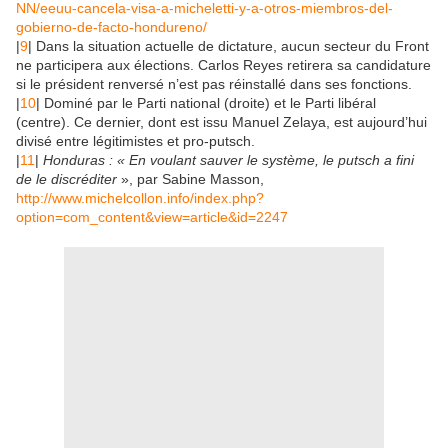
NN/eeuu-cancela-visa-a-micheletti-y-a-otros-miembros-del-
gobierno-de-facto-hondureno/
|
9
| Dans la situation actuelle de dictature, aucun secteur du Front
ne participera aux élections. Carlos Reyes retirera sa candidature
si le président renversé n’est pas réinstallé dans ses fonctions.
|
10
| Dominé par le Parti national (droite) et le Parti libéral
(centre). Ce dernier, dont est issu Manuel Zelaya, est aujourd’hui
divisé entre légitimistes et pro-putsch.
|
11
|
Honduras : « En voulant sauver le système, le putsch a fini
de le discréditer
», par Sabine Masson,
http://www.michelcollon.info/index.php?
option=com_content&view=article&id=2247