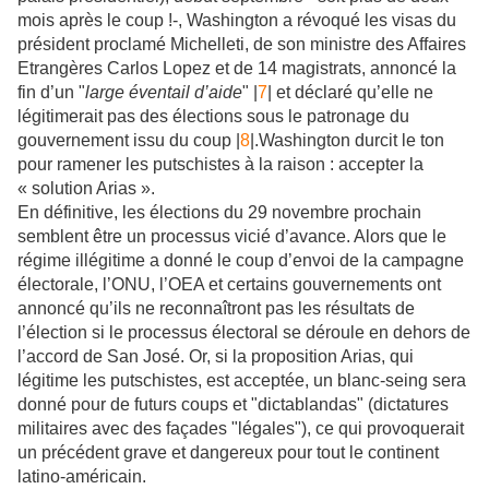
mois après le coup !-, Washington a révoqué les visas du
président proclamé Michelleti, de son ministre des Affaires
Etrangères Carlos Lopez et de 14 magistrats, annoncé la
fin d’un "
large éventail d’aide
" |
7
| et déclaré qu’elle ne
légitimerait pas des élections sous le patronage du
gouvernement issu du coup |
8
|.Washington durcit le ton
pour ramener les putschistes à la raison : accepter la
« solution Arias ».
En définitive, les élections du 29 novembre prochain
semblent être un processus vicié d’avance. Alors que le
régime illégitime a donné le coup d’envoi de la campagne
électorale, l’ONU, l’OEA et certains gouvernements ont
annoncé qu’ils ne reconnaîtront pas les résultats de
l’élection si le processus électoral se déroule en dehors de
l’accord de San José. Or, si la proposition Arias, qui
légitime les putschistes, est acceptée, un blanc-seing sera
donné pour de futurs coups et "dictablandas" (dictatures
militaires avec des façades "légales"), ce qui provoquerait
un précédent grave et dangereux pour tout le continent
latino-américain.