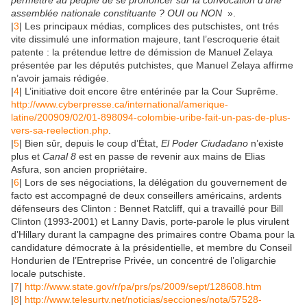
permettre au peuple de se prononcer sur la convocation d’une
assemblée nationale constituante ? OUI ou NON
».
|
3
| Les principaux médias, complices des putschistes, ont trés
vite dissimulé une information majeure, tant l’escroquerie était
patente : la prétendue lettre de démission de Manuel Zelaya
présentée par les députés putchistes, que Manuel Zelaya affirme
n’avoir jamais rédigée.
|
4
| L’initiative doit encore être entérinée par la Cour Suprême.
http://www.cyberpresse.ca/international/amerique-
latine/200909/02/01-898094-colombie-uribe-fait-un-pas-de-plus-
vers-sa-reelection.php
.
|
5
| Bien sûr, depuis le coup d’État,
El Poder Ciudadano
n’existe
plus et
Canal 8
est en passe de revenir aux mains de Elias
Asfura, son ancien propriétaire.
|
6
| Lors de ses négociations, la délégation du gouvernement de
facto est accompagné de deux conseillers américains, ardents
défenseurs des Clinton : Bennet Ratcliff, qui a travaillé pour Bill
Clinton (1993-2001) et Lanny Davis, porte-parole le plus virulent
d’Hillary durant la campagne des primaires contre Obama pour la
candidature démocrate à la présidentielle, et membre du Conseil
Hondurien de l’Entreprise Privée, un concentré de l’oligarchie
locale putschiste.
|
7
|
http://www.state.gov/r/pa/prs/ps/2009/sept/128608.htm
|
8
|
http://www.telesurtv.net/noticias/secciones/nota/57528-