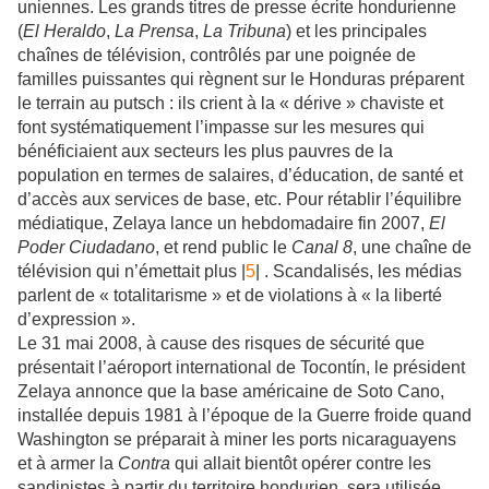
uniennes. Les grands titres de presse écrite hondurienne
(
El Heraldo
,
La Prensa
,
La Tribuna
) et les principales
chaînes de télévision, contrôlés par une poignée de
familles puissantes qui règnent sur le Honduras préparent
le terrain au putsch : ils crient à la « dérive » chaviste et
font systématiquement l’impasse sur les mesures qui
bénéficiaient aux secteurs les plus pauvres de la
population en termes de salaires, d’éducation, de santé et
d’accès aux services de base, etc. Pour rétablir l’équilibre
médiatique, Zelaya lance un hebdomadaire fin 2007,
El
Poder Ciudadano
, et rend public le
Canal 8
, une chaîne de
télévision qui n’émettait plus |
5
| . Scandalisés, les médias
parlent de « totalitarisme » et de violations à « la liberté
d’expression ».
Le 31 mai 2008, à cause des risques de sécurité que
présentait l’aéroport international de Tocontín, le président
Zelaya annonce que la base américaine de Soto Cano,
installée depuis 1981 à l’époque de la Guerre froide quand
Washington se préparait à miner les ports nicaraguayens
et à armer la
Contra
qui allait bientôt opérer contre les
sandinistes à partir du territoire hondurien, sera utilisée