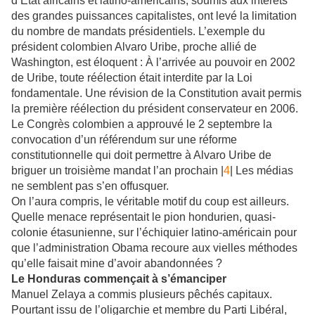
d’État africains et latino-américains, soumis aux intérêts
des grandes puissances capitalistes, ont levé la limitation
du nombre de mandats présidentiels. L’exemple du
président colombien Alvaro Uribe, proche allié de
Washington, est éloquent : À l’arrivée au pouvoir en 2002
de Uribe, toute réélection était interdite par la Loi
fondamentale. Une révision de la Constitution avait permis
la première réélection du président conservateur en 2006.
Le Congrès colombien a approuvé le 2 septembre la
convocation d’un référendum sur une réforme
constitutionnelle qui doit permettre à Alvaro Uribe de
briguer un troisième mandat l’an prochain |
4
| Les médias
ne semblent pas s’en offusquer.
On l’aura compris, le véritable motif du coup est ailleurs.
Quelle menace représentait le pion hondurien, quasi-
colonie étasunienne, sur l’échiquier latino-américain pour
que l’administration Obama recoure aux vielles méthodes
qu’elle faisait mine d’avoir abandonnées ?
Le Honduras commençait à s’émanciper
Manuel Zelaya a commis plusieurs pêchés capitaux.
Pourtant issu de l’oligarchie et membre du Parti Libéral,