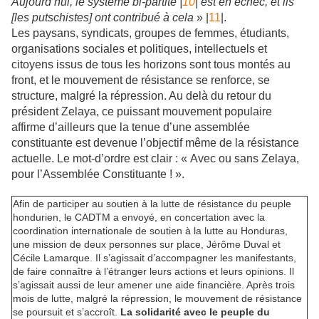
Aujourd’hui, le système bi-partite |
10
| est en échec, et ils
[les putschistes] ont contribué à cela
» |
11
|.
Les paysans, syndicats, groupes de femmes, étudiants,
organisations sociales et politiques, intellectuels et
citoyens issus de tous les horizons sont tous montés au
front, et le mouvement de résistance se renforce, se
structure, malgré la répression. Au delà du retour du
président Zelaya, ce puissant mouvement populaire
affirme d’ailleurs que la tenue d’une assemblée
constituante est devenue l’objectif même de la résistance
actuelle. Le mot-d’ordre est clair : « Avec ou sans Zelaya,
pour l’Assemblée Constituante ! ».
Afin de participer au soutien à la lutte de résistance du peuple
hondurien, le CADTM a envoyé, en concertation avec la
coordination internationale de soutien à la lutte au Honduras,
une mission de deux personnes sur place, Jérôme Duval et
Cécile Lamarque. Il s’agissait d’accompagner les manifestants,
de faire connaître à l’étranger leurs actions et leurs opinions. Il
s’agissait aussi de leur amener une aide financière. Après trois
mois de lutte, malgré la répression, le mouvement de résistance
se poursuit et s’accroît.
La solidarité avec le peuple du