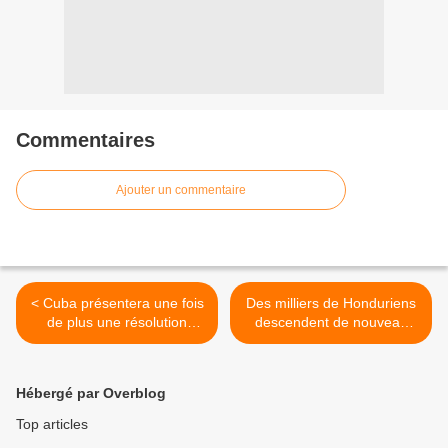
Commentaires
Ajouter un commentaire
< Cuba présentera une fois
Des milliers de Honduriens
de plus une résolution
descendent de nouveau
contre le blocus à l’ONU
dans la rue pour exiger le
retour du Président Manuel
Zelaya >
Hébergé par Overblog
Top articles