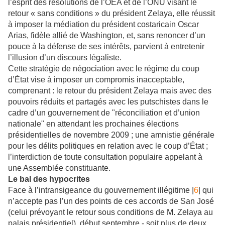
l’esprit des résolutions de l’OEA et de l’ONU visant le
retour « sans conditions » du président Zelaya, elle réussit
à imposer la médiation du président costaricain Oscar
Arias, fidèle allié de Washington, et, sans renoncer d’un
pouce à la défense de ses intérêts, parvient à entretenir
l’illusion d’un discours légaliste.
Cette stratégie de négociation avec le régime du coup
d’État vise à imposer un compromis inacceptable,
comprenant : le retour du président Zelaya mais avec des
pouvoirs réduits et partagés avec les putschistes dans le
cadre d’un gouvernement de "réconciliation et d’union
nationale" en attendant les prochaines élections
présidentielles de novembre 2009 ; une amnistie générale
pour les délits politiques en relation avec le coup d’État ;
l’interdiction de toute consultation populaire appelant à
une Assemblée constituante.
Le bal des hypocrites
Face à l’intransigeance du gouvernement illégitime |
6
| qui
n’accepte pas l’un des points de ces accords de San José
(celui prévoyant le retour sous conditions de M. Zelaya au
palais présidentiel), début septembre - soit plus de deux