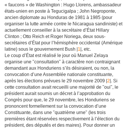
« faucons » de Washington : Hugo Llorens, ambassadeur
états-unien en poste à Tegucigalpa ; John Negroponte,
ancien diplomate au Honduras de 1981 à 1985 (pour
organiser la lutte armée contre le Nicaragua sandiniste) et
actuellement conseiller à la secrétaire d’État Hillary
Clinton ; Otto Reich et Roger Noriega, deux sous-
secrétaires d’État pour l’hémisphère occidental (Amérique
latine) sous le gouvernement Bush |
1
|, etc.
Le coup d’État est réalisé le jour où Manuel Zelaya
organise une "consultation" à caractère non contraignant
demandant aux Honduriens s’ils désiraient, ou non, la
convocation d’une Assemblée nationale constituante,
après les élections prévues le 29 novembre 2009 |
2
|. Si
cette consultation avait recueilli une majorité de "oui", le
président aurait soumis un décret à l’approbation du
Congrès pour que, le 29 novembre, les Honduriens se
prononcent formellement sur la convocation d’une
Constituante, dans une "quatrième urne" (les trois
premières étant réservées respectivement à l’élection du
président, des députés et des maires). Pour donner un