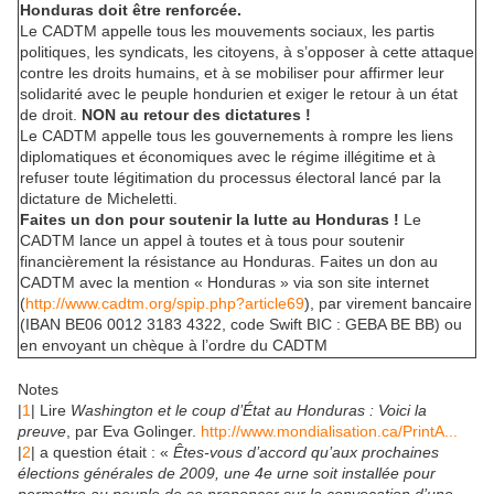
Honduras doit être renforcée.
Le CADTM appelle tous les mouvements sociaux, les partis
politiques, les syndicats, les citoyens, à s’opposer à cette attaque
contre les droits humains, et à se mobiliser pour affirmer leur
solidarité avec le peuple hondurien et exiger le retour à un état
de droit.
NON au retour des dictatures !
Le CADTM appelle tous les gouvernements à rompre les liens
diplomatiques et économiques avec le régime illégitime et à
refuser toute légitimation du processus électoral lancé par la
dictature de Micheletti.
Faites un don pour soutenir la lutte au Honduras !
Le
CADTM lance un appel à toutes et à tous pour soutenir
financièrement la résistance au Honduras. Faites un don au
CADTM avec la mention « Honduras » via son site internet
(
http://www.cadtm.org/spip.php?article69
), par virement bancaire
(IBAN BE06 0012 3183 4322, code Swift BIC : GEBA BE BB) ou
en envoyant un chèque à l’ordre du CADTM
Notes
|
1
| Lire
Washington et le coup d’État au Honduras : Voici la
preuve
, par Eva Golinger.
http://www.mondialisation.ca/PrintA...
|
2
| a question était : «
Êtes-vous d’accord qu’aux prochaines
élections générales de 2009, une 4e urne soit installée pour