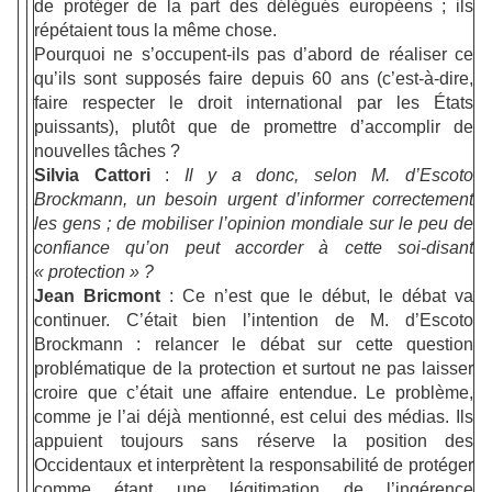
de protéger de la part des délégués européens ; ils
répétaient tous la même chose.
Pourquoi ne s’occupent-ils pas d’abord de réaliser ce
qu’ils sont supposés faire depuis 60 ans (c’est-à-dire,
faire respecter le droit international par les États
puissants), plutôt que de promettre d’accomplir de
nouvelles tâches ?
Silvia Cattori
:
Il y a donc, selon M. d’Escoto
Brockmann, un besoin urgent d’informer correctement
les gens ; de mobiliser l’opinion mondiale sur le peu de
confiance qu’on peut accorder à cette soi-disant
« protection » ?
Jean Bricmont
: Ce n’est que le début, le débat va
continuer. C’était bien l’intention de M. d’Escoto
Brockmann : relancer le débat sur cette question
problématique de la protection et surtout ne pas laisser
croire que c’était une affaire entendue. Le problème,
comme je l’ai déjà mentionné, est celui des médias. Ils
appuient toujours sans réserve la position des
Occidentaux et interprètent la responsabilité de protéger
comme étant une légitimation de l’ingérence