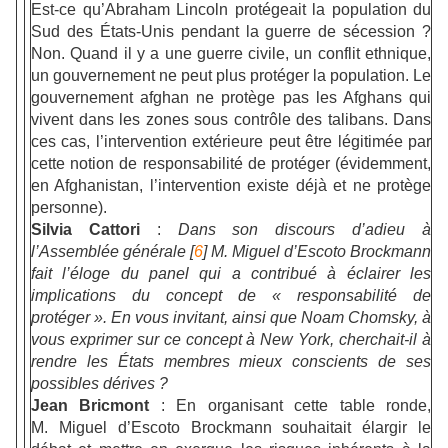
Est-ce qu’Abraham Lincoln protégeait la population du
Sud des États-Unis pendant la guerre de sécession ?
Non. Quand il y a une guerre civile, un conflit ethnique,
un gouvernement ne peut plus protéger la population. Le
gouvernement afghan ne protège pas les Afghans qui
vivent dans les zones sous contrôle des talibans. Dans
ces cas, l’intervention extérieure peut être légitimée par
cette notion de responsabilité de protéger (évidemment,
en Afghanistan, l’intervention existe déjà et ne protège
personne).
Silvia Cattori
:
Dans son discours d’adieu à
l’Assemblée générale [
6
] M. Miguel d’Escoto Brockmann
fait l’éloge du panel qui a contribué à éclairer les
implications du concept de « responsabilité de
protéger ». En vous invitant, ainsi que Noam Chomsky, à
vous exprimer sur ce concept à New York, cherchait-il à
rendre les États membres mieux conscients de ses
possibles dérives ?
Jean Bricmont
: En organisant cette table ronde,
M. Miguel d’Escoto Brockmann souhaitait élargir le