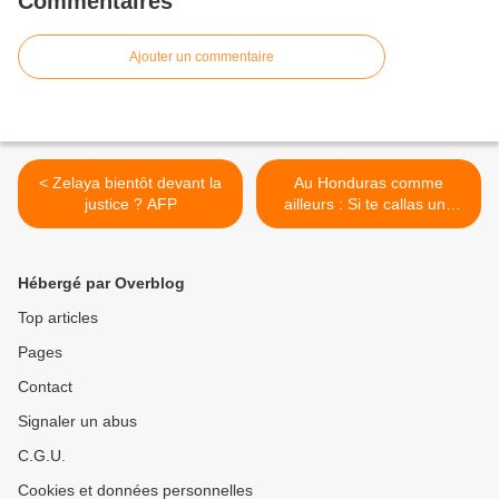
Commentaires
Ajouter un commentaire
< Zelaya bientôt devant la
Au Honduras comme
justice ? AFP
ailleurs : Si te callas una
vez frente a la intolerancia,
te callas para siempre >
Hébergé par Overblog
Top articles
Pages
Contact
Signaler un abus
C.G.U.
Cookies et données personnelles