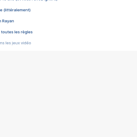
e (littéralement)
im Rayan
 toutes les règles
s les jeux vidéo
us choquant de Rockstar ? - Le scandale BULLY
e plus moche de Steam
du RÊVE tourne au CAUCHEMAR
pendant 8 heures
it… à tort
umiliés par un jeu vidéo
ire - Final Fantasy 8
ti un empire - Age of Empires