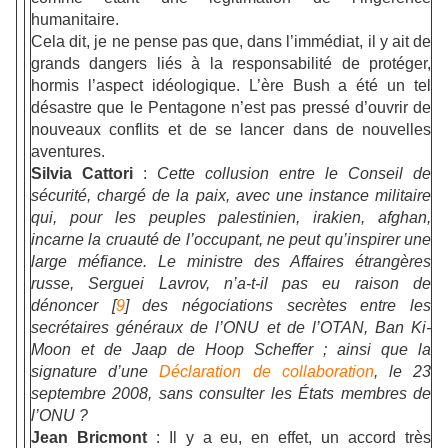
humanitaire.
Cela dit, je ne pense pas que, dans l’immédiat, il y ait de
grands dangers liés à la responsabilité de protéger,
hormis l’aspect idéologique. L’ère Bush a été un tel
désastre que le Pentagone n’est pas pressé d’ouvrir de
nouveaux conflits et de se lancer dans de nouvelles
aventures.
Silvia Cattori
:
Cette collusion entre le Conseil de
sécurité, chargé de la paix, avec une instance militaire
qui, pour les peuples palestinien, irakien, afghan,
incarne la cruauté de l’occupant, ne peut qu’inspirer une
large méfiance. Le ministre des Affaires étrangères
russe, Serguei Lavrov, n’a-t-il pas eu raison de
dénoncer [
9
] des négociations secrètes entre les
secrétaires généraux de l’ONU et de l’OTAN, Ban Ki-
Moon et de Jaap de Hoop Scheffer ; ainsi que la
signature d’une
Déclaration de collaboration
, le 23
septembre 2008, sans consulter les États membres de
l’ONU ?
Jean Bricmont
: Il y a eu, en effet, un accord très