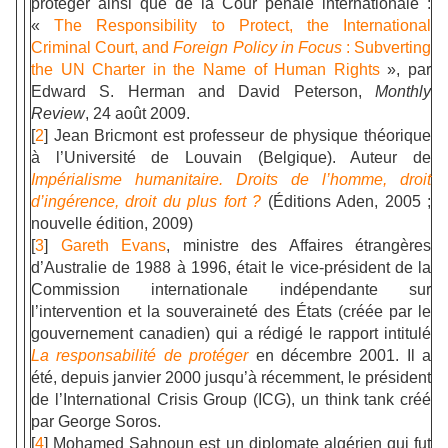
protéger ainsi que de la Cour pénale internationale :
«
The Responsibility to Protect, the International
Criminal Court, and
Foreign Policy in Focus
: Subverting
the UN Charter in the Name of Human Rights
», par
Edward S. Herman and David Peterson,
Monthly
Review
, 24 août 2009.
[
2
] Jean Bricmont est professeur de physique théorique
à l’Université de Louvain (Belgique). Auteur de
Impérialisme humanitaire. Droits de l’homme, droit
d’ingérence, droit du plus fort ?
(Éditions Aden, 2005 ;
nouvelle édition, 2009)
[
3
]
Gareth Evans
, ministre des Affaires étrangères
d’Australie de 1988 à 1996, était le vice-président de la
Commission internationale indépendante sur
l’intervention et la souveraineté des États (créée par le
gouvernement canadien) qui a rédigé le rapport intitulé
La responsabilité de protéger
en décembre 2001. Il a
été, depuis janvier 2000 jusqu’à récemment, le président
de l’International Crisis Group (ICG), un think tank créé
par George Soros.
[
4
] Mohamed Sahnoun est un diplomate algérien qui fut