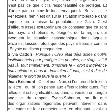
n’est pas ce que dit la responsabilité de protéger. Et
d’autre part, comme le font remarquer la Bolivie et le
Venezuela, rien n’est dit sur la situation intolérable dans
laquelle on a laissé la population de Gaza. C’est
d’ailleurs assez extraordinaire de constater que ce sont
des pays « chrétiens », éloignés de la région, qui
évoquent la situation catastrophique dans laquelle
Gaza est laissée ; alors que des pays « frères » comme
l’Égypte ne disent presque rien.
Silvia Cattori
:
Puisque l’ONU était déjà dotée d’outils
institutionnels pour protéger les peuples, ne s’agissait-il
pas là, tout simplement, d’inscrire le « droit d’ingérence
humanitaire », dans le droit international, c’est-à-dire de
légitimer le droit de faire la guerre ?
Jean Bricmont
: Oui et non. Non, si l’on prend le texte à
la lettre ; oui si l’on pense aux effets idéologiques. Par
ailleurs, il est significatif que, dans la version en langue
anglaise du rapport Evans-Sahnoun, on lit que
des organisations régionales peuvent intervenir dans
« le cadre de leur compétence », en obtenant l’aval du