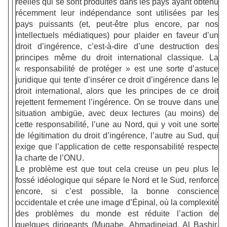
réelles qui se sont produites dans les pays ayant obtenu
récemment leur indépendance sont utilisées par les
pays puissants (et, peut-être plus encore, par nos
intellectuels médiatiques) pour plaider en faveur d’un
droit d’ingérence, c’est-à-dire d’une destruction des
principes même du droit international classique. La
« responsabilité de protéger » est une sorte d’astuce
juridique qui tente d’insérer ce droit d’ingérence dans le
droit international, alors que les principes de ce droit
rejettent fermement l’ingérence. On se trouve dans une
situation ambigüe, avec deux lectures (au moins) de
cette responsabilité, l’une au Nord, qui y voit une sorte
de légitimation du droit d’ingérence, l’autre au Sud, qui
exige que l’application de cette responsabilité respecte
la charte de l’ONU.
Le problème est que tout cela creuse un peu plus le
fossé idéologique qui sépare le Nord et le Sud, renforce
encore, si c’est possible, la bonne conscience
occidentale et crée une image d’Épinal, où la complexité
des problèmes du monde est réduite l’action de
quelques dirigeants (Mugabe, Ahmadinejad, Al Bashir,