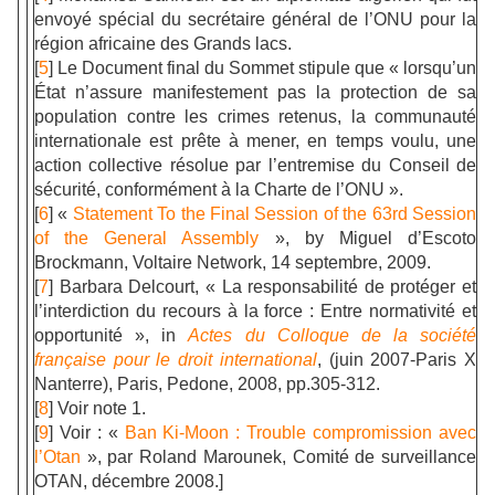
envoyé spécial du secrétaire général de l’ONU pour la
région africaine des Grands lacs.
[
5
] Le Document final du Sommet stipule que « lorsqu’un
État n’assure manifestement pas la protection de sa
population contre les crimes retenus, la communauté
internationale est prête à mener, en temps voulu, une
action collective résolue par l’entremise du Conseil de
sécurité, conformément à la Charte de l’ONU ».
[
6
] «
Statement To the Final Session of the 63rd Session
of the General Assembly
», by Miguel d’Escoto
Brockmann, Voltaire Network, 14 septembre, 2009.
[
7
] Barbara Delcourt, « La responsabilité de protéger et
l’interdiction du recours à la force : Entre normativité et
opportunité », in
Actes du Colloque de la société
française pour le droit international
, (juin 2007-Paris X
Nanterre), Paris, Pedone, 2008, pp.305-312.
[
8
] Voir note 1.
[
9
] Voir : «
Ban Ki-Moon : Trouble compromission avec
l’Otan
», par Roland Marounek, Comité de surveillance
OTAN, décembre 2008.]