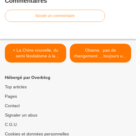
Commentaires
Ajouter un commentaire
< La Chine nouvelle, du
Obama : pas de
semi féodalisme à la
changement ....toujours une
technologie spatiale en 60
politique bête et méchante
ans
>
Hébergé par Overblog
Top articles
Pages
Contact
Signaler un abus
C.G.U.
Cookies et données personnelles