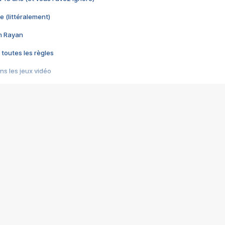
e (littéralement)
im Rayan
 toutes les règles
s les jeux vidéo
us choquant de Rockstar ? - Le scandale BULLY
e plus moche de Steam
du RÊVE tourne au CAUCHEMAR
pendant 8 heures
it… à tort
umiliés par un jeu vidéo
ire - Final Fantasy 8
ti un empire - Age of Empires