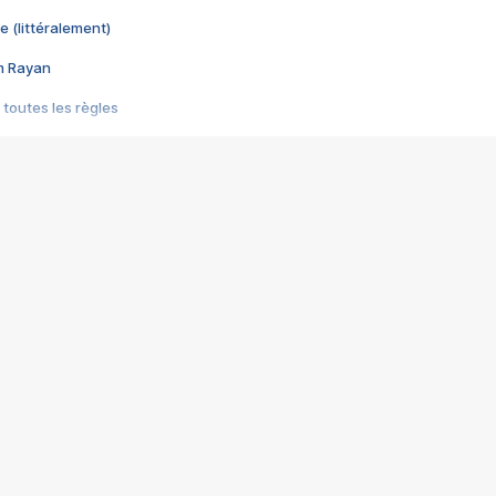
e (littéralement)
im Rayan
 toutes les règles
s les jeux vidéo
us choquant de Rockstar ? - Le scandale BULLY
e plus moche de Steam
du RÊVE tourne au CAUCHEMAR
pendant 8 heures
it… à tort
umiliés par un jeu vidéo
ire - Final Fantasy 8
ti un empire - Age of Empires