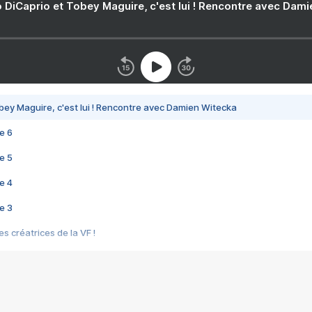
 DiCaprio et Tobey Maguire, c'est lui ! Rencontre avec Dam
bey Maguire, c'est lui ! Rencontre avec Damien Witecka
e 6
e 5
e 4
e 3
s créatrices de la VF !
e 2
e 1
e Mektoub My Love arrive enfin ! Rencontre avec Shaïn Boumedine et Sal