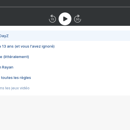
 DayZ
 a 13 ans (et vous l'avez ignoré)
e (littéralement)
im Rayan
 toutes les règles
s les jeux vidéo
us choquant de Rockstar ? - Le scandale BULLY
e plus moche de Steam
du RÊVE tourne au CAUCHEMAR
pendant 8 heures